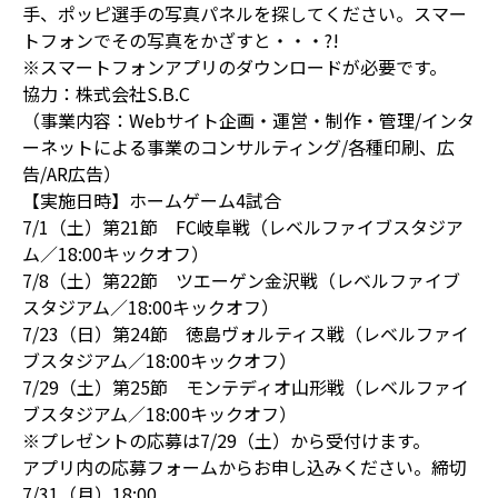
手、ポッピ選手の写真パネルを探してください。スマー
トフォンでその写真をかざすと・・・?!
※スマートフォンアプリのダウンロードが必要です。
協力：株式会社S.B.C
（事業内容：Webサイト企画・運営・制作・管理/インタ
ーネットによる事業のコンサルティング/各種印刷、広
告/AR広告）
【実施日時】ホームゲーム4試合
7/1（土）第21節 FC岐阜戦（レベルファイブスタジア
ム／18:00キックオフ）
7/8（土）第22節 ツエーゲン金沢戦（レベルファイブ
スタジアム／18:00キックオフ）
7/23（日）第24節 徳島ヴォルティス戦（レベルファイ
ブスタジアム／18:00キックオフ）
7/29（土）第25節 モンテディオ山形戦（レベルファイ
ブスタジアム／18:00キックオフ）
※プレゼントの応募は7/29（土）から受付けます。
アプリ内の応募フォームからお申し込みください。締切
7/31（月）18:00