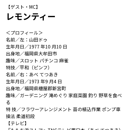
【ゲスト・MC】
レモンティー
＜プロフィール＞
名前／左：山田ドゥ
生年月日／1977 年10 月10 日
出身地／福岡県大牟田市
趣味／スロット パチンコ 麻雀
特技／平和（ピンフ）
名前／右：あべ てつあき
生年月日／1973 年9 月4 日
出身地／福岡県糟屋郡新宮町
趣味／ガーデニング 滝めぐり 家庭菜園 釣り 野草を食べ
る
特 技／フラワーアレンジメント 苗の植込作業 ポンプ車
操法 柔道初段
【テレビ】