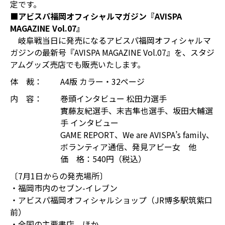
定です。
■アビスパ福岡オフィシャルマガジン『AVISPA
MAGAZINE Vol.07』
岐阜戦当日に発売になるアビスパ福岡オフィシャルマ
ガジンの最新号『AVISPA MAGAZINE Vol.07』を、スタジ
アムグッズ売店でも販売いたします。
体 裁：
A4版 カラー・32ページ
内 容：
巻頭インタビュー 松田力選手
實藤友紀選手、末吉隼也選手、坂田大輔選
手 インタビュー
GAME REPORT、We are AVISPA’s family、
ボランティア通信、発見アビー女 他
価 格：540円（税込）
〔7月1日からの発売場所〕
・福岡市内のセブン-イレブン
・アビスパ福岡オフィシャルショップ（JR博多駅筑紫口
前）
・全国の主要書店 ほか