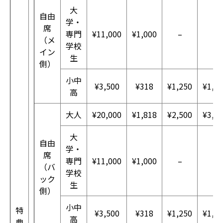
大
自由
学・
席
専門
¥11,000
¥1,000
–
–
（メ
学校
イン
生
側）
小中
¥3,500
¥318
¥1,250
¥1,2
高
大人
¥20,000
¥1,818
¥2,500
¥3,0
大
自由
学・
席
専門
¥11,000
¥1,000
–
–
（バ
学校
ック
生
側）
小中
特
¥3,500
¥318
¥1,250
¥1,2
高
典