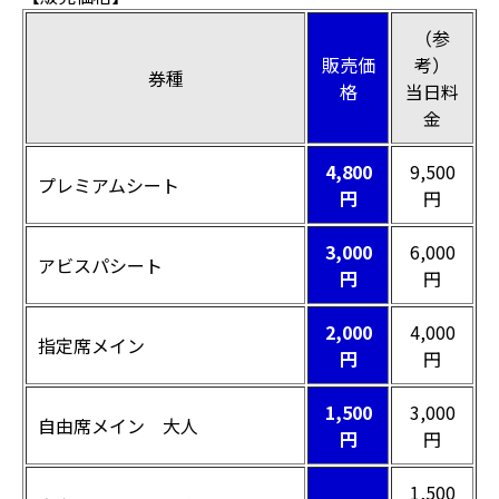
（参
販売価
考）
券種
格
当日料
金
4,800
9,500
プレミアムシート
円
円
3,000
6,000
アビスパシート
円
円
2,000
4,000
指定席メイン
円
円
1,500
3,000
自由席メイン 大人
円
円
1,500