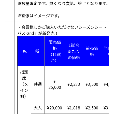
※数量限定です。無くなり次第、終了となります。
※画像はイメージです。
・会員様しかご購入いただけないシーズンシート「
パス-2nd」が新発売！
販売価
1試合
格
前売価
当日
席 種
あたり
（11試
格
格
の価格
合）
指定
席
¥
（メ
共通
¥2,273
¥3,500
¥4,0
25,000
イン
側）
大人
¥20,000
¥1,818
¥2,500
¥3,0