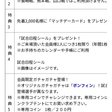
※長崎戦、熊本戦、山口戦ではご利用頂けません。
2
特
典
先着2,000名様に「マッチデーカード」をプレゼント
3
「試合日程シール」をプレゼント！
※ご来場頂いた会員様1人につき1枚限り（年間1枚）
特
※お手持ちのカレンダーや手帳にご利用
典
4
試合日程シール
※画像はイメージです。
会員限定ガチャガチャ登場！
※オリジナルガチャガチャは「
ボンフィン
」！試合
登場選手が異なります。
特
※専用コインでチャレンジできます。専用コインは
典
ンクラブテントにてお買い求め下さい。
5
※専用コイン 1枚／２００円