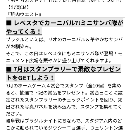
『ももち浜ストア』TNCテレビ西日本（あべ てつあき）
【出演CM】
『焼肉ウエスト』
■ レベスタでカーニバル?!ミニサンバ隊が
やってくる！
ブラジルといえば、リオのカーニバル＆華やかなサンバ
がお馴染み。
そこで、この日はレベスタにもミニサンバ隊が登場！モ
ニュメント広場を賑やかに盛り上げてくれますよ。
■ 7月はスタンプラリーで素敵なプレゼン
トをGETしよう！
7月のホームゲーム４試合でスタンプ（全10個）を集め
ると、抽選で下記の賞品をプレゼント。試合日ごとに設
定されたスタンプラリーのチェックポイントを回り、掲
出された写真パネルを読み込んで、スタンプを集めてく
ださい。
岐阜戦はブラジルナイトにちなんで、スタジアム内のど
こかに貼られているジウシーニョ選手、ウェリントン選