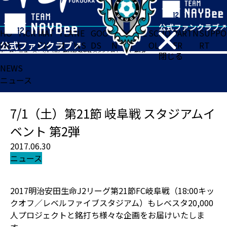
HO
TICK
MAT
TEA
NE
GOO
FA
ACADE
SCHO
PARTN
SUPPO
ME
ET
CH
M
WS
DS
N
MY
OL
ER
RT
ホーム
>
ニュース
>
7/1（土）第21節 岐阜戦 スタジアムイベント 第2弾
閉じる
NEWS
ニュース
7/1（土）第21節 岐阜戦 スタジアムイ
ベント 第2弾
2017.06.30
ニュース
2017明治安田生命J2リーグ第21節FC岐阜戦（18:00キッ
クオフ／レベルファイブスタジアム）もレベスタ20,000
人プロジェクトと銘打ち様々な企画をお届けいたしま