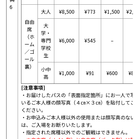
6
大人
¥8,500
¥773
¥1,500
¥2,0
自由
大
席
学・
（ホ
専門
¥6,000
¥545
–
–
ーム
学校
／ゴ
生
ール
裏）
小中
¥1,000
¥91
¥600
¥80
高
[注意事項]
・お届けしたパスの「表面指定箇所」にお一人で写
いるご本人様の顔写真（４㎝×３㎝）を貼付してご
ください。
・お申込みご本人様以外の使用または顔写真のない
は、ご入場をお断りいたします。
・指定された席種以外でのご観戦はできません。