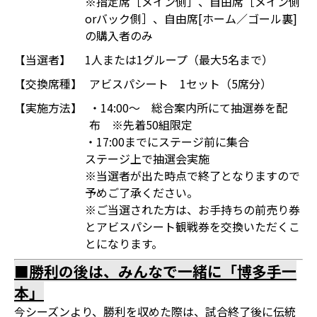
※指定席［メイン側］、自由席［メイン側
orバック側］、自由席[ホーム／ゴール裏]
の購入者のみ
【当選者】
1人または1グループ（最大5名まで）
【交換席種】
アビスパシート 1セット（5席分）
【実施方法】
・14:00～ 総合案内所にて抽選券を配
布 ※先着50組限定
・17:00までにステージ前に集合
ステージ上で抽選会実施
※当選者が出た時点で終了となりますので
予めご了承ください。
※ご当選された方は、お手持ちの前売り券
とアビスパシート観戦券を交換いただくこ
とになります。
■勝利の後は、みんなで一緒に「博多手一
本」
今シーズンより、勝利を収めた際は、試合終了後に伝統