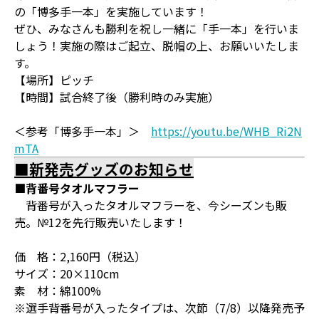
の「博多手一本」を実施しています！
ぜひ、みなさんも勝利を祝し一緒に「手一本」を行いま
しょう！実施の際はご起立、脱帽の上、お願いいたしま
す。
【場所】ピッチ
【時間】試合終了後（勝利時のみ実施）
＜参考「博多手一本」＞
https://youtu.be/WHB_Ri2N
mTA
■新発売グッズのお知らせ
■背番号タオルマフラー
背番号が入ったタオルマフラーを、今シーズンも販
売。№12を先行販売いたします！
価 格：2,160円（税込）
サイズ：20×110cm
素 材：綿100%
※選手背番号が入ったタイプは、次節（7/8）以降発売予