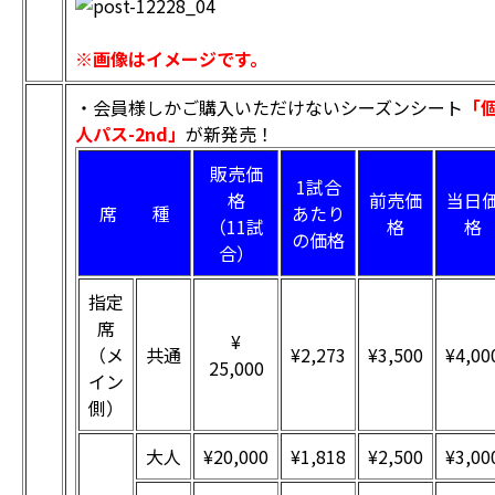
※画像はイメージです。
・会員様しかご購入いただけないシーズンシート
「
人パス-2nd」
が新発売！
販売価
1試合
格
前売価
当日
席 種
あたり
（11試
格
格
の価格
合）
指定
席
¥
（メ
共通
¥2,273
¥3,500
¥4,00
25,000
イン
側）
大人
¥20,000
¥1,818
¥2,500
¥3,00