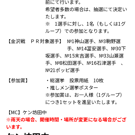
前にて行います。
希望者多数の場合は、抽選にて決定い
たします。
※ 1選手に対し、1名（もしくは1グ
ループ）での参加となります。
【金沢戦 ＰＲ対象選手】
№1神山選手、№3駒野選
手、№14冨安選手、№30下
坂選手、№15末吉選手、№33山瀬選
手、№8松田選手、№16石津選手 、
№21ポッピ選手
【参加賞】
・総選挙 投票用紙 10枚
・推しメン選挙ポスター
※参加賞は、お一人様（1グループ）
につき1セットを進呈いたします。
【MC】ケン坊田中
※雨天の場合、開催時間・場所が変更になる場合がござ
います。