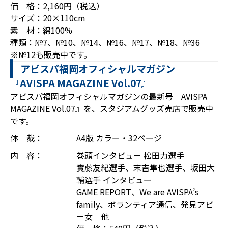
価 格：2,160円（税込）
サイズ：20×110cm
素 材：綿100%
種類：№7、№10、№14、№16、№17、№18、№36
※№12も販売中です。
アビスパ福岡オフィシャルマガジン
『AVISPA MAGAZINE Vol.07』
アビスパ福岡オフィシャルマガジンの最新号『AVISPA
MAGAZINE Vol.07』を、スタジアムグッズ売店で販売中
です。
体 裁：
A4版 カラー・32ページ
内 容：
巻頭インタビュー 松田力選手
實藤友紀選手、末吉隼也選手、坂田大
輔選手 インタビュー
GAME REPORT、We are AVISPA’s
family、ボランティア通信、発見アビ
ー女 他