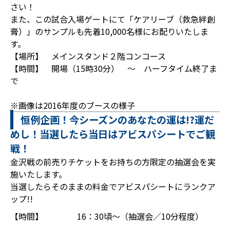
さい！
また、この試合入場ゲートにて「ケアリーブ（救急絆創
膏）」のサンプルも先着10,000名様にお配りいたしま
す。
【場所】 メインスタンド２階コンコース
【時間】 開場（15時30分） ～ ハーフタイム終了ま
で
※画像は2016年度のブースの様子
恒例企画！今シーズンのあなたの運は!?運だ
めし！当選したら当日はアビスパシートでご観
戦！
金沢戦の前売りチケットをお持ちの方限定の抽選会を実
施いたします。
当選したらそのままの料金でアビスパシートにランクア
ップ!!
【時間】
16：30頃～（抽選会／10分程度）