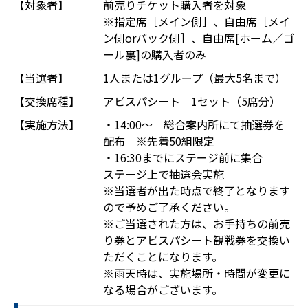
【対象者】
前売りチケット購入者を対象
※指定席［メイン側］、自由席［メイ
ン側orバック側］、自由席[ホーム／ゴ
ール裏]の購入者のみ
【当選者】
1人または1グループ（最大5名まで）
【交換席種】
アビスパシート 1セット（5席分）
【実施方法】
・14:00～ 総合案内所にて抽選券を
配布 ※先着50組限定
・16:30までにステージ前に集合
ステージ上で抽選会実施
※当選者が出た時点で終了となります
ので予めご了承ください。
※ご当選された方は、お手持ちの前売
り券とアビスパシート観戦券を交換い
ただくことになります。
※雨天時は、実施場所・時間が変更に
なる場合がございます。