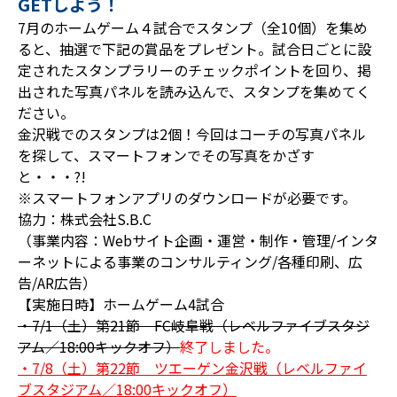
GETしよう！
7月のホームゲーム４試合でスタンプ（全10個）を集め
ると、抽選で下記の賞品をプレゼント。試合日ごとに設
定されたスタンプラリーのチェックポイントを回り、掲
出された写真パネルを読み込んで、スタンプを集めてく
ださい。
金沢戦でのスタンプは2個！今回はコーチの写真パネル
を探して、スマートフォンでその写真をかざす
と・・・?!
※スマートフォンアプリのダウンロードが必要です。
協力：株式会社S.B.C
（事業内容：Webサイト企画・運営・制作・管理/インタ
ーネットによる事業のコンサルティング/各種印刷、広
告/AR広告）
【実施日時】ホームゲーム4試合
・7/1（土）第21節 FC岐阜戦（レベルファイブスタジ
アム／18:00キックオフ）
終了しました。
・7/8（土）第22節 ツエーゲン金沢戦（レベルファイ
ブスタジアム／18:00キックオフ）