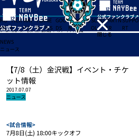
HO
TICK
MAT
TEA
NE
GOO
FA
ACADE
SCHO
PARTN
SUPPO
ME
ET
CH
M
WS
DS
N
MY
OL
ER
RT
ホーム
>
ニュース
>
【7/8（土）金沢戦】イベント・チケット情報
閉じる
NEWS
ニュース
【7/8（土）金沢戦】イベント・チケ
ット情報
2017.07.07
ニュース
<試合情報>
7月8日(土) 18:00キックオフ