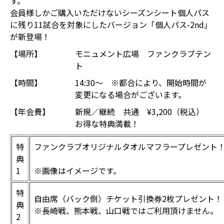
す。
会員様しかご購入いただけないシーズンシート個人パス
に残り11試合を対象にしたバージョン「個人パス-2nd」
が新登場！
【場所】
モニュメント広場 ファンクラブテン
ト
【時間】
14:30～ ※都合により、開始時間が
変更になる場合がございます。
【年会費】
新規／継続 共通 ¥3,200（税込）
お得な特典満載！
特
ファンクラブオリジナルタオルマフラープレゼント
典
1
※画像はイメージです。
特
自由席（バック側）チケット引換券2枚プレゼント！
典
※長崎戦、熊本戦、山口戦ではご利用頂けません。
2