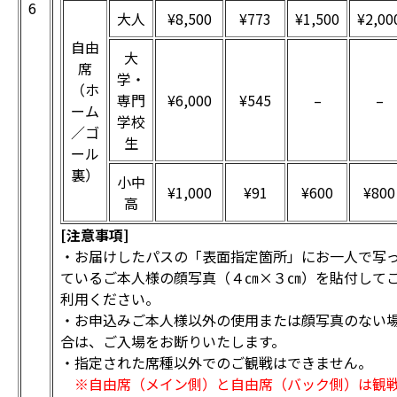
6
大人
¥8,500
¥773
¥1,500
¥2,00
自由
大
席
学・
（ホ
専門
¥6,000
¥545
–
–
ーム
学校
／ゴ
生
ール
裏）
小中
¥1,000
¥91
¥600
¥800
高
[注意事項]
・お届けしたパスの「表面指定箇所」にお一人で写
ているご本人様の顔写真（４㎝×３㎝）を貼付して
利用ください。
・お申込みご本人様以外の使用または顔写真のない
合は、ご入場をお断りいたします。
・指定された席種以外でのご観戦はできません。
※自由席（メイン側）と自由席（バック側）は観