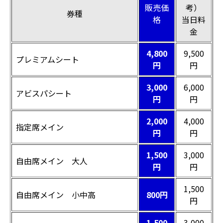
販売価
考）
券種
格
当日料
金
4,800
9,500
プレミアムシート
円
円
3,000
6,000
アビスパシート
円
円
2,000
4,000
指定席メイン
円
円
1,500
3,000
自由席メイン 大人
円
円
1,500
自由席メイン 小中高
800円
円
1,500
3,000