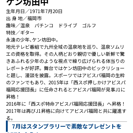
ケン坊田中
生年月日／1971年7月20日
出 身 地／福岡市
趣味／温泉 パチンコ ドライブ ゴルフ
特技／ギター
永遠の少年､ケン坊田中。
地元テレビ番組で九州全域の温泉地を巡り、温泉ソムリ
エの資格を取得。その人柄どおり親切で優しい新鮮で驚
きあふれる少年のような視点で繰り広げられる体当りの
レポートが好評。舞台ではケン坊田中のビックリショー
と題し、漫談を披露。スポーツではアビスパ福岡の生粋
のファンでもあり、2015年は「西スポ押しかけアビスパ
福岡応援団長」に任命されるとアビスパ福岡が見事J1に
昇格！
2016年に「西スポ特命アビスパ福岡応援団長」へ昇格！
2017年は再びJ1昇格に向けてアビスパ福岡と共に躍進す
る。
7月はスタンプラリーで素敵なプレゼントを