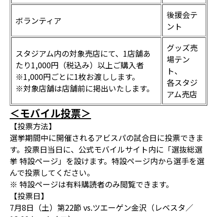
後援会テ
ボランティア
ント
グッズ売
スタジアム内の対象売店にて、1店舗あ
場テン
たり1,000円（税込み）以上ご購入者
ト、
※1,000円ごとに1枚お渡しします。
各スタジ
※対象店舗は店舗前に掲出いたします。
アム売店
＜モバイル投票＞
【投票方法】
選挙期間中に開催されるアビスパの試合日に投票できま
す。投票日当日に、公式モバイルサイト内に「選抜総選
挙 特設ページ」を設けます。特設ページ内から選手を選
んで投票してください。
※ 特設ページは有料購読者のみ閲覧できます。
【投票日】
7月8日（土）第22節 vs.ツエーゲン金沢（レベスタ／