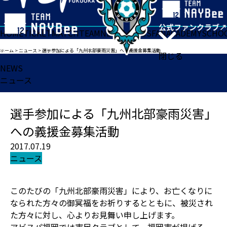
HOME
TICKET
MATCH
TEAM
NEWS
GOODS
FAN
ACADEMY
SCHO
ホーム
>
ニュース
>
選手参加による「九州北部豪雨災害」への義援金募集活動
閉じる
NEWS
ニュース
選手参加による「九州北部豪雨災害」
への義援金募集活動
2017.07.19
ニュース
このたびの「九州北部豪雨災害」により、お亡くなりに
なられた方々の御冥福をお祈りするとともに、被災され
た方々に対し、心よりお見舞い申し上げます。