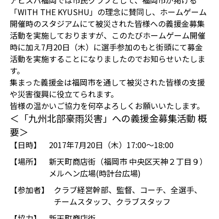
アビスパ福岡では市民クラブとして、福岡市が掲げる
「WITH THE KYUSHU」の理念に賛同し、ホームゲーム
開催時のスタジアムにて被災された皆様への義援金募集
活動を実施しておりますが、このたびホームゲーム開催
時に加え7月20日（木）に選手参加のもと街頭にて募金
活動を実施することになりましたのでお知らせいたしま
す。
集まった義援金は福岡市を通して被災された皆様の支援
や災害復興に役立てられます。
皆様の温かいご協力を何卒よろしくお願いいたします。
＜「九州北部豪雨災害」への義援金募集活動 概
要＞
【日時】
2017年7月20日（木）17:00～18:00
【場所】
新天町商店街（福岡市 中央区天神２丁目９）
メルヘン広場(時計台広場)
【参加者】
クラブ経営幹部、監督、コーチ、全選手、
チームスタッフ、クラブスタッフ
【協力】
新天町商店街