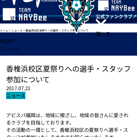
HOME
TICKET
MATCH
TEAM
NEWS
GOODS
FAN
ACADEMY
SCHO
ホーム
>
ニュース
>
香椎浜校区夏祭りへの選手・スタッフ参加について
閉じる
NEWS
ニュース
香椎浜校区夏祭りへの選手・スタッフ
参加について
2017.07.21
ニュース
アビスパ福岡は、地域に根ざし、地域の皆さんに愛され
るクラブを目指しております。
その活動の一環として、香椎浜校区の夏祭りへ選手・ス