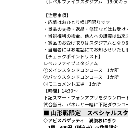
（レベルファイブスタジアム 19:00キ
【注意事項】
・応募はおひとり様1回限りです。
・景品の交換・返品・修理などはお受け
・当選権利の換金、他人への譲渡は出来
・賞品のお受け取りはスタジアムとなり
・当選者にはお電話にてお知らせいたし
【チェックポイントリスト】
レベルファイブスタジアム
①メインスタンドコンコース 1か所
②バックスタンドコンコース 1か所
③モニュメント広場 1か所
【時間】14:30～
下記スマートフォンアプリをダウンロー
試合当日、パネルと一緒に下記ダウンロ
■ 山形戦限定 スペシャルス
◇アビスパゲッティ 満腹おにぎり
1個 400円（税込み）※数量限定