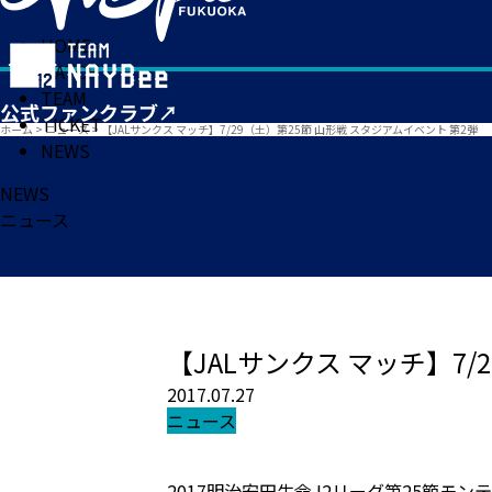
HOME
MATCH
TEAM
TICKET
ホーム
>
ニュース
>
【JALサンクス マッチ】7/29（土）第25節 山形戦 スタジアムイベント 第2弾
NEWS
NEWS
ニュース
【JALサンクス マッチ】7/
2017.07.27
ニュース
2017明治安田生命J2リーグ第25節モン