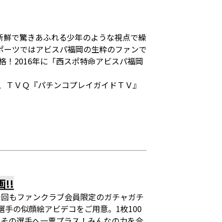
新鮮で驚きあふれる少年のような視点で繰
ポーツではアビスパ福岡の生粋のファンで
格！2016年に「西スポ特命アビスパ福岡
、ＴＶＱ『パチンコプレイガイドＴＶ』
!!
今回もファンクラブ会員限定のガチャガチ
手の似顔絵アビデコをご用意。1枚100
とその選手へ一票プラス！みんなの力を合