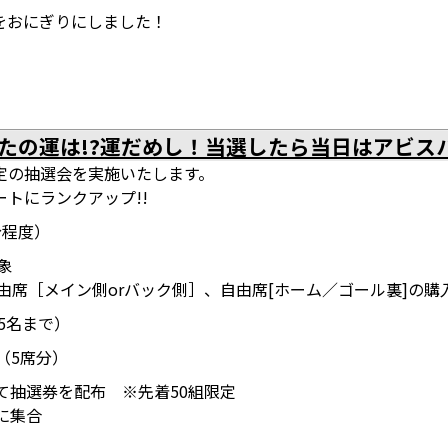
をおにぎりにしました！
たの運は!?運だめし！当選したら当日はアビス
定の抽選会を実施いたします。
トにランクアップ!!
分程度）
対象
由席［メイン側orバック側］、自由席[ホーム／ゴール裏]の購
5名まで）
（5席分）
にて抽選券を配布 ※先着50組限定
前に集合