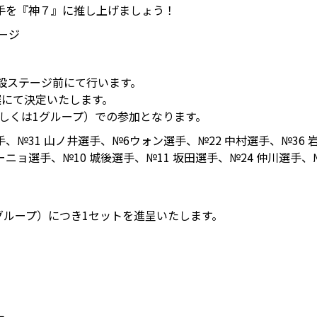
手を『神７』に推し上げましょう！
ージ
特設ステージ前にて行います。
選にて決定いたします。
もしくは1グループ）での参加となります。
選手、№31 山ノ井選手、№6ウォン選手、№22 中村選手、№36 
ーニョ選手、№10 城後選手、№11 坂田選手、№24 仲川選手、
グループ）につき1セットを進呈いたします。