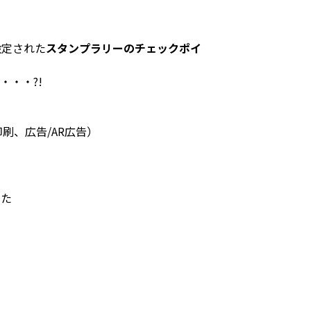
設定された
スタンプラリーのチェックポイ
・・?!
刷、広告/AR広告）
した