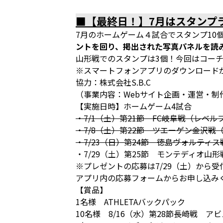
■【最終日！】7月はスタンプ
7月のホームゲーム４試合でスタンプ10
ントを回り、掲出された写真パネルを読
山形戦でのスタンプは3個！今回はコーチ
※スマートフォンアプリのダウンロード
協力：株式会社S.B.C
（事業内容：Webサイト企画・運営・制
【実施日時】ホームゲーム4試合
・7/1（土）第21節 FC岐阜戦（レベル
・7/8（土）第22節 ツエーゲン金沢戦
・7/23（日）第24節 徳島ヴォルティ
・7/29（土）第25節 モンテディオ山
※プレゼントの応募は7/29（土）から受
アプリ内の応募フォームからお申し込みくださ
【賞品】
1名様 ATHLETAバックパック
10名様 8/16（水）第28節長崎戦 