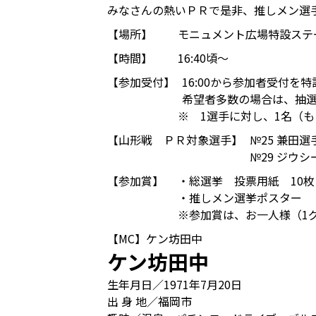
みなさんの熱いＰＲで是非、推しメン選
【場所】
モニュメント広場特設ステ
【時間】
16:40頃～
【参加受付】
16:00から参加者受付を
希望者多数の場合は、抽
※ 1選手に対し、1名（
【山形戦 ＰＲ対象選手】
№25 兼田
№29 ジウシ
【参加賞】
・総選挙 投票用紙 10枚
・推しメン選挙ポスター
※参加賞は、お一人様（1
【MC】ケン坊田中
ケン坊田中
生年月日／1971年7月20日
出 身 地／福岡市