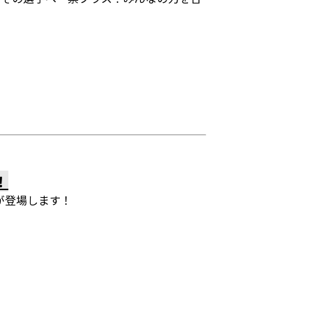
！
が登場します！