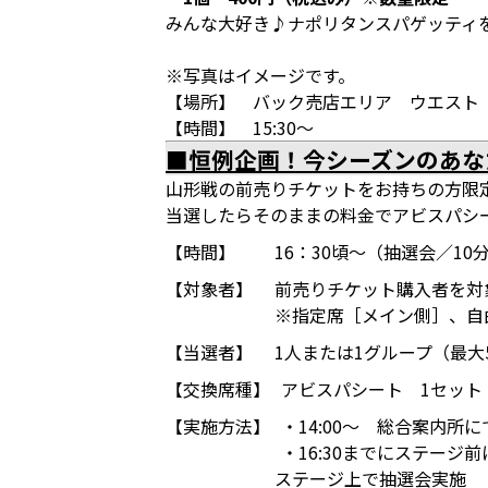
みんな大好き♪ナポリタンスパゲッティ
※写真はイメージです。
【場所】 バック売店エリア ウエスト
【時間】 15:30～
■恒例企画！今シーズンのあな
山形戦の前売りチケットをお持ちの方限
当選したらそのままの料金でアビスパシー
【時間】
16：30頃～（抽選会／10
【対象者】
前売りチケット購入者を
※指定席［メイン側］、自
【当選者】
1人または1グループ（最大
【交換席種】
アビスパシート 1セット
【実施方法】
・14:00～ 総合案内所
・16:30までにステージ
ステージ上で抽選会実施