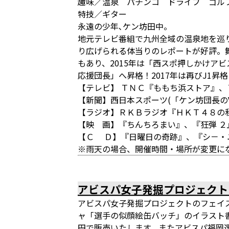
趣味／温泉 パチンコ ドライブ ゴル
特技／ギター
永遠の少年､ケン坊田中。
地元テレビ番組で九州全域の温泉地を巡
り広げられる体当りのレポートが好評。
もあり、2015年は「西スポ押しかけア
応援団長」へ昇格！2017年は再びJ1
【テレビ】 ＴＮＣ『ももち浜ストア』
【新聞】西日本スポーツ(「ケン坊団長のV
【ラジオ】ＲＫＢラジオ『ＨＫＴ４８の
【映 画】『ちんちろまい』、『狂弾 
【Ｃ Ｄ】『日曜日の奇跡』、『シ－・
※雨天の場合、開催時間・場所が変更に
アビスパ女子発掘プロジェクト
アビスパ女子発掘プロジェクトのフェイ
ャ「選手の似顔絵缶バッチ」のイラスト書
円で販売いたします。またアビスパ福岡