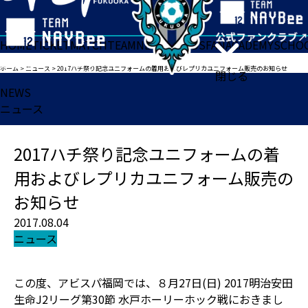
HOME
TICKET
MATCH
TEAM
NEWS
GOODS
FAN
ACADEMY
SCHO
ホーム
>
ニュース
>
2017ハチ祭り記念ユニフォームの着用およびレプリカユニフォーム販売のお知らせ
閉じる
NEWS
ニュース
2017ハチ祭り記念ユニフォームの着
用およびレプリカユニフォーム販売の
お知らせ
2017.08.04
ニュース
この度、アビスパ福岡では、８月27日(日) 2017明治安田
生命J2リーグ第30節 水戸ホーリーホック戦におきまし