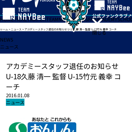
HOME
TICKET
MATCH
TEAM
NEWS
GOODS
FAN
ACADEMY
SCHO
ホーム
>
ニュース
>
アカデミースタッフ退任のお知らせ U-18久藤 清一 監督 U-15竹元 義幸 コーチ
閉じる
NEWS
ニュース
アカデミースタッフ退任のお知らせ
U-18久藤 清一 監督 U-15竹元 義幸 コ
ーチ
2016.01.08
ニュース