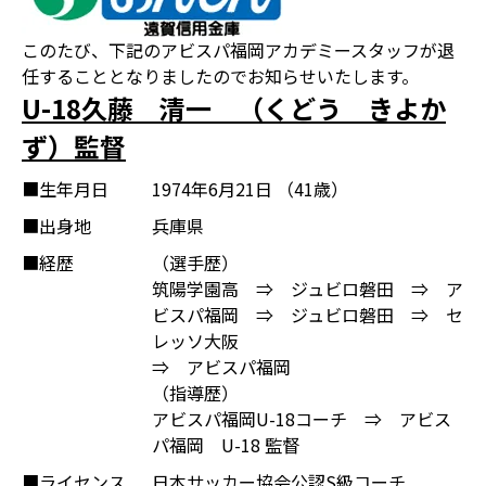
このたび、下記のアビスパ福岡アカデミースタッフが退
任することとなりましたのでお知らせいたします。
U-18久藤 清一 （くどう きよか
ず）監督
■生年月日
1974年6月21日 （41歳）
■出身地
兵庫県
■経歴
（選手歴）
筑陽学園高 ⇒ ジュビロ磐田 ⇒ ア
ビスパ福岡 ⇒ ジュビロ磐田 ⇒ セ
レッソ大阪
⇒ アビスパ福岡
（指導歴）
アビスパ福岡U-18コーチ ⇒ アビス
パ福岡 U-18 監督
■ライセンス
日本サッカー協会公認S級コーチ