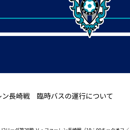
ーレン長崎戦 臨時バスの運行について
生命J2リーグ第28節 Ｖ・ファーレン長崎戦（19：00キック