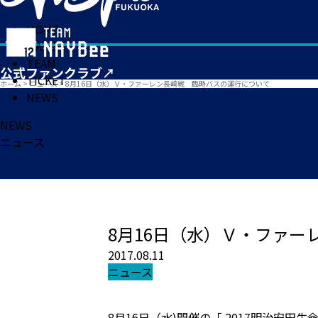
HOME
MATCH
TEAM
TICKET
ホーム
>
ニュース
>
8月16日（水）Ｖ・ファーレン長崎戦 臨時バスの運行について
NEWS
NEWS
ニュース
8月16日（水）Ｖ・ファ
2017.08.11
ニュース
8月16日（水)開催の「 2017明治安田