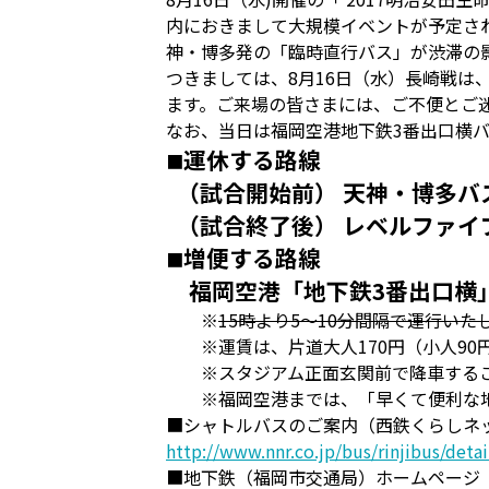
内におきまして大規模イベントが予定さ
神・博多発の「臨時直行バス」が渋滞の
つきましては、8月16日（水）長崎戦
ます。ご来場の皆さまには、ご不便とご
なお、当日は福岡空港地下鉄3番出口横
運休する路線
■
（試合開始前） 天神・博多バ
（試合終了後） レベルファイ
増便する路線
■
福岡空港「地下鉄3番出口横
※
15時より5～10分間隔で運行い
※運賃は、片道大人170円（小人90
※スタジアム正面玄関前で降車するこ
※福岡空港までは、「早くて便利な地
■シャトルバスのご案内（西鉄くらしネ
http://www.nnr.co.jp/bus/rinjibus/deta
■地下鉄（福岡市交通局）ホームページ