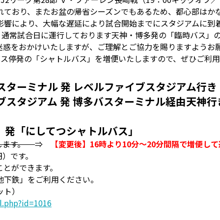
れており、またお盆の帰省シーズンでもあるため、都心部はか
影響により、大幅な遅延により試合開始までにスタジアムに到
は、通常試合日に運行しております天神・博多発の「臨時バス」
迷惑をおかけいたしますが、ご理解とご協力を賜りますようお
バス停発の「シャトルバス」を増便いたしますので、ぜひご利
スターミナル 発 レベルファイブスタジアム行き
ブスタジアム 発 博多バスターミナル経由天神行
」発「にしてつシャトルバス」
たします。
⇒
【変更後】16時より10分～20分間隔で増便し
円）です。
とができます。
下鉄」をご利用ください。
ット）
il.php?id=1016