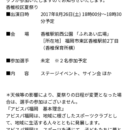
ッフが参加いたしますのでお知らせいたします。
香椎校区夏祭り
■出演日時
2017年8月26日(土) 18時00分～18時30
分予定
■会 場
香椎駅前西公園 「ふれあい広場」
［所在地］ 福岡市東区香椎駅前2丁目
（香椎保育所横）
■参加選手
未定 ※２名参加予定
■内 容
ステージイベント、サイン会 ほか
＊天候等の影響により、夏祭りの日程が変更となった場
合は、選手の参加はございません。
『アビスパ福岡 基本理念』
アビスパ福岡は、地域に根ざしたスポーツクラブとし
て、地域に生活する人々とともに発展します。
アビスパ福岡は、スポーツを通じて、子どもたちに夢と