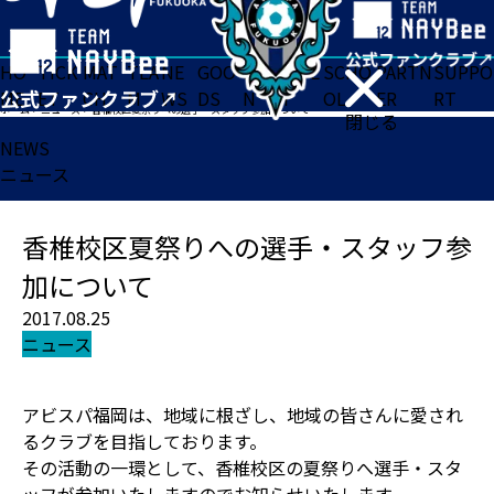
HO
TICK
MAT
TEA
NE
GOO
FA
ACADE
SCHO
PARTN
SUPPO
ME
ET
CH
M
WS
DS
N
MY
OL
ER
RT
ホーム
>
ニュース
>
香椎校区夏祭りへの選手・スタッフ参加について
閉じる
NEWS
ニュース
香椎校区夏祭りへの選手・スタッフ参
加について
2017.08.25
ニュース
アビスパ福岡は、地域に根ざし、地域の皆さんに愛され
るクラブを目指しております。
その活動の一環として、香椎校区の夏祭りへ選手・スタ