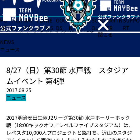
HO
TICK
MAT
TEA
NE
GOO
FA
ACADE
SCHO
PARTN
SUPPO
ME
ET
CH
M
WS
DS
N
MY
OL
ER
RT
ホーム
>
ニュース
>
8/27（日）第30節 水戸戦 スタジアムイベント 第4弾
閉じる
NEWS
ニュース
8/27（日）第30節 水戸戦 スタジア
ムイベント 第4弾
2017.08.25
ニュース
2017明治安田生命J2リーグ第30節 水戸ホーリーホック
戦（18:00キックオフ／レベルファイブスタジアム）は、
レベスタ10,000人プロジェクトと銘打ち、沢山のスタジ