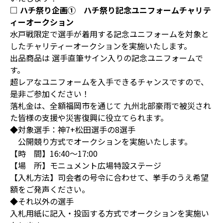
□ ハチ祭り企画① ハチ祭り記念ユニフォームチャリテ
ィーオークション
水戸戦限定で選手が着用する記念ユニフォームを対象と
したチャリティーオークションを実施いたします。
出品商品は 選手直筆サイン入りの記念ユニフォームで
す。
超レアなユニフォームを入手できるチャンスですので、
是非ご参加ください！
落札金は、全額福岡市を通じて 九州北部豪雨で被災され
た皆様の支援や災害復興に役立てられます。
◆対象選手：神7+松田選手の8選手
公開競り方式でオークションを実施いたします。
【時 間】16:40～17:00
【場 所】モニュメント広場特設ステージ
【入札方法】司会者の号令に合わせて、挙手のうえ希望
額をご発声ください。
◆それ以外の選手
入札用紙に記入・投函する方式でオークションを実施い