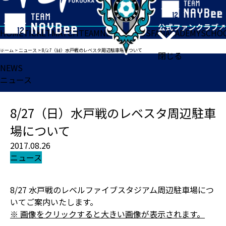
HOME
TICKET
MATCH
TEAM
NEWS
GOODS
FAN
ACADEMY
SCHO
ホーム
>
ニュース
>
8/27（日）水戸戦のレベスタ周辺駐車場について
閉じる
NEWS
ニュース
8/27（日）水戸戦のレベスタ周辺駐車
場について
2017.08.26
ニュース
8/27 水戸戦のレベルファイブスタジアム周辺駐車場につ
いてご案内いたします。
※ 画像をクリックすると大きい画像が表示されます。