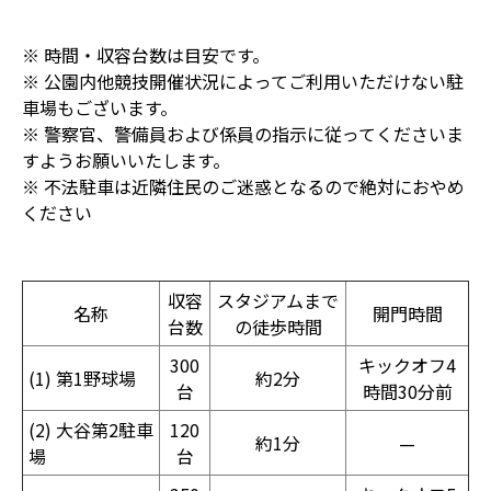
※ 時間・収容台数は目安です。
※ 公園内他競技開催状況によってご利用いただけない駐
車場もございます。
※ 警察官、警備員および係員の指示に従ってくださいま
すようお願いいたします。
※ 不法駐車は近隣住民のご迷惑となるので絶対におやめ
ください
収容
スタジアムまで
名称
開門時間
台数
の徒歩時間
300
キックオフ4
(1) 第1野球場
約2分
台
時間30分前
(2) 大谷第2駐車
120
約1分
—
場
台