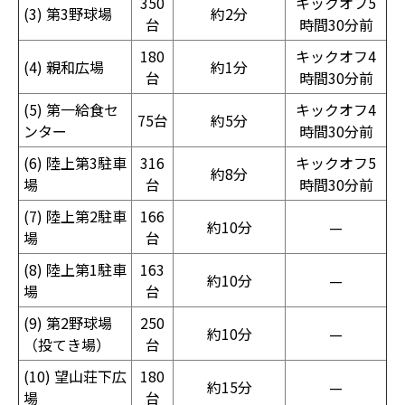
350
キックオフ5
(3) 第3野球場
約2分
台
時間30分前
180
キックオフ4
(4) 親和広場
約1分
台
時間30分前
(5) 第一給食セ
キックオフ4
75台
約5分
ンター
時間30分前
(6) 陸上第3駐車
316
キックオフ5
約8分
場
台
時間30分前
(7) 陸上第2駐車
166
約10分
—
場
台
(8) 陸上第1駐車
163
約10分
—
場
台
(9) 第2野球場
250
約10分
—
（投てき場）
台
(10) 望山荘下広
180
約15分
—
場
台