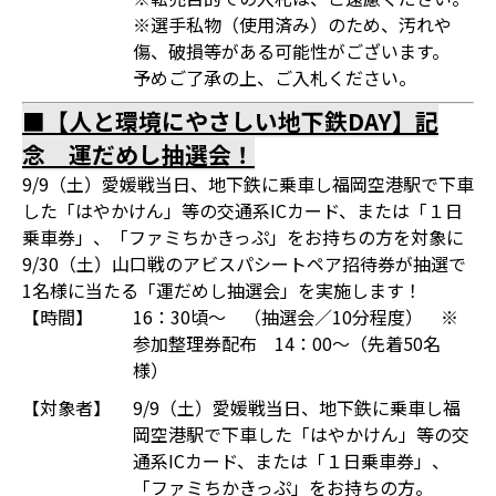
※選手私物（使用済み）のため、汚れや
傷、破損等がある可能性がございます。
予めご了承の上、ご入札ください。
■【人と環境にやさしい地下鉄DAY】記
念 運だめし抽選会！
9/9（土）愛媛戦当日、地下鉄に乗車し福岡空港駅で下車
した「はやかけん」等の交通系ICカード、または「１日
乗車券」、「ファミちかきっぷ」をお持ちの方を対象に
9/30（土）山口戦のアビスパシートペア招待券が抽選で
1名様に当たる「運だめし抽選会」を実施します！
【時間】
16：30頃～ （抽選会／10分程度） ※
参加整理券配布 14：00～（先着50名
様）
【対象者】
9/9（土）愛媛戦当日、地下鉄に乗車し福
岡空港駅で下車した「はやかけん」等の交
通系ICカード、または「１日乗車券」、
「ファミちかきっぷ」をお持ちの方。