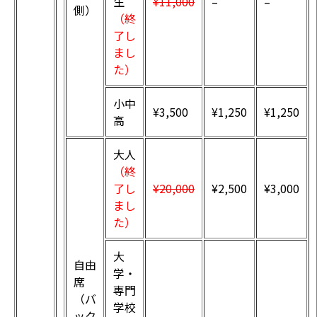
生
¥11,000
–
–
側）
（終
了し
まし
た）
小中
¥3,500
¥1,250
¥1,250
高
大人
（終
了し
¥20,000
¥2,500
¥3,000
まし
た）
大
自由
学・
席
専門
（バ
学校
ック