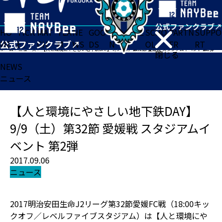
HO
TICK
MAT
TEA
NE
GOO
FA
ACADE
SCHO
PARTN
SUPPO
ME
ET
CH
M
WS
DS
N
MY
OL
ER
RT
ホーム
>
ニュース
>
【人と環境にやさしい地下鉄DAY】 9/9（土）第32節 愛媛戦 スタジアムイベント 第2弾
閉じる
NEWS
ニュース
【人と環境にやさしい地下鉄DAY】
9/9（土）第32節 愛媛戦 スタジアムイ
ベント 第2弾
2017.09.06
ニュース
2017明治安田生命J2リーグ第32節愛媛FC戦（18:00キッ
クオフ／レベルファイブスタジアム）は【人と環境にや