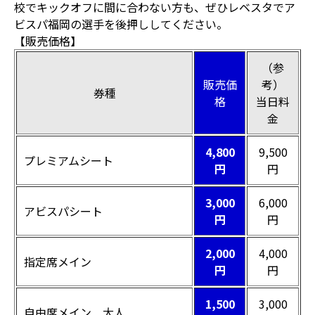
校でキックオフに間に合わない方も、ぜひレベスタでア
ビスパ福岡の選手を後押ししてください。
【販売価格】
（参
販売価
考）
券種
格
当日料
金
4,800
9,500
プレミアムシート
円
円
3,000
6,000
アビスパシート
円
円
2,000
4,000
指定席メイン
円
円
1,500
3,000
自由席メイン 大人