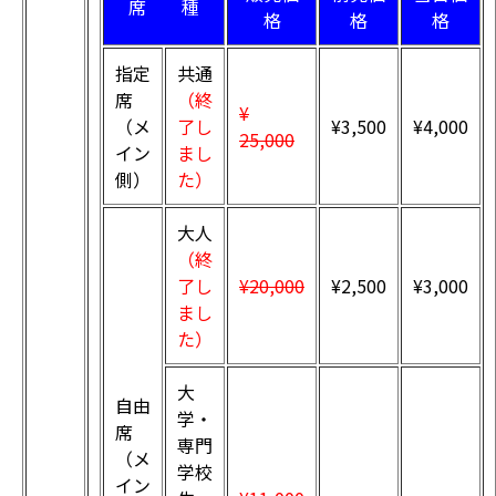
席 種
格
格
格
指定
共通
席
（終
¥
（メ
了し
¥3,500
¥4,000
25,000
イン
まし
側）
た）
大人
（終
了し
¥20,000
¥2,500
¥3,000
まし
た）
大
自由
学・
席
専門
（メ
学校
イン