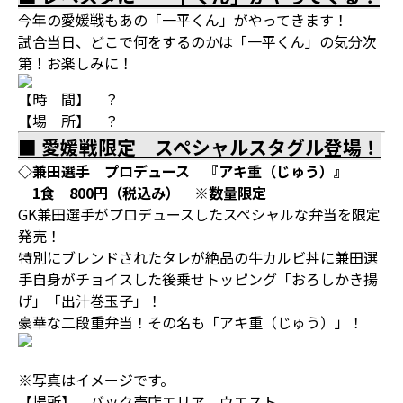
今年の愛媛戦もあの「一平くん」がやってきます！
試合当日、どこで何をするのかは「一平くん」の気分次
第！お楽しみに！
【時 間】 ？
【場 所】 ？
■ 愛媛戦限定 スペシャルスタグル登場！
◇兼田選手 プロデュース 『アキ重（じゅう）』
1食 800円（税込み） ※数量限定
GK兼田選手がプロデュースしたスペシャルな弁当を限定
発売！
特別にブレンドされたタレが絶品の牛カルビ丼に兼田選
手自身がチョイスした後乗せトッピング「おろしかき揚
げ」「出汁巻玉子」！
豪華な二段重弁当！その名も「アキ重（じゅう）」！
※写真はイメージです。
【場所】 バック売店エリア ウエスト