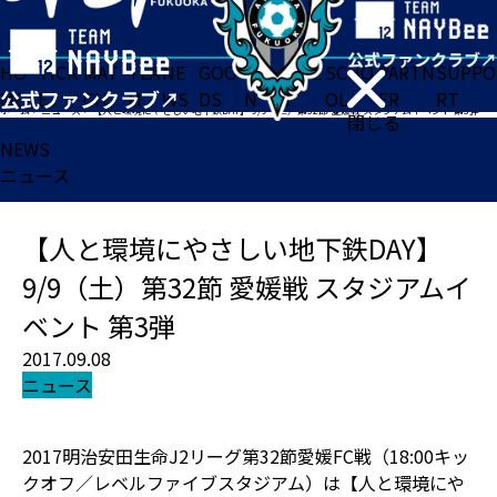
HO
TICK
MAT
TEA
NE
GOO
FA
ACADE
SCHO
PARTN
SUPPO
ME
ET
CH
M
WS
DS
N
MY
OL
ER
RT
ホーム
>
ニュース
>
【人と環境にやさしい地下鉄DAY】 9/9（土）第32節 愛媛戦 スタジアムイベント 第3弾
閉じる
NEWS
ニュース
【人と環境にやさしい地下鉄DAY】
9/9（土）第32節 愛媛戦 スタジアムイ
ベント 第3弾
2017.09.08
ニュース
2017明治安田生命J2リーグ第32節愛媛FC戦（18:00キッ
クオフ／レベルファイブスタジアム）は【人と環境にや