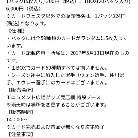
1パック(5枚入り) 300円（税込）、1BOX(20パック入り)
6,000円（税込）
※カードフェスタ以外での販売価格は、1パック324円
(税込)となります。
《仕 様》
・パックには全59種類のカードがランダムに5枚入って
います。
・カード記載内容・所属は、2017年5月13日現在のもの
です。
・１BOXでカード59種類すべては揃いません。
・シーズン途中に加入した選手（ウォン選手、仲川選
手、エウレー選手）のカードはございません。
【販売場所】
モニュメント広場グッズ売店横 特設ブース
※雨天時は場所を変更することがございます。
【販売時間】
14：00～
※カード完売および景品が無くなり次第終了
【注意事項】