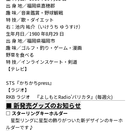
出 身 地／福岡県嘉穂郡
趣 味／音楽鑑賞・野球観戦
特 技／歌・ダイエット
右：池内 祐介（いけうち ゆうすけ）
生年月日／1980 年8月29 日
出 身 地／福岡県福岡市
趣 味／ゴルフ・釣り・ゲーム・漫画
野草を食べる
特 技／インラインスケート・剣道
【テレビ】
STS『かちかちpress』
【ラジオ】
RKB ラジオ 『よしもとRadio’バリカタ』(毎週火)
■ 新発売グッズのお知らせ
□ スターリングキーホルダー
星型リングに星型の飾りがついた新デザインのキーホ
ルダーです♪