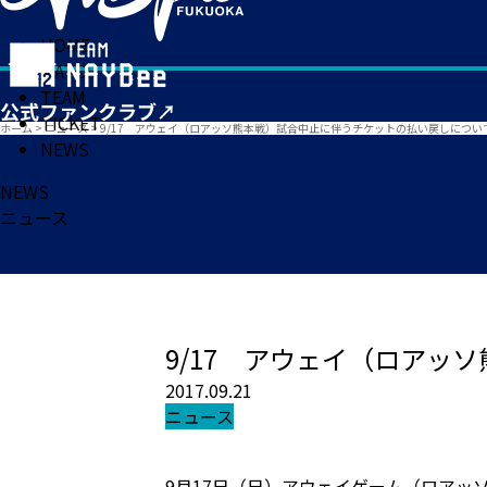
HOME
MATCH
TEAM
TICKET
ホーム
>
ニュース
>
9/17 アウェイ（ロアッソ熊本戦）試合中止に伴うチケットの払い戻しについ
NEWS
NEWS
ニュース
9/17 アウェイ（ロアッ
2017.09.21
ニュース
9月17日（日）アウェイゲーム（ロアッ