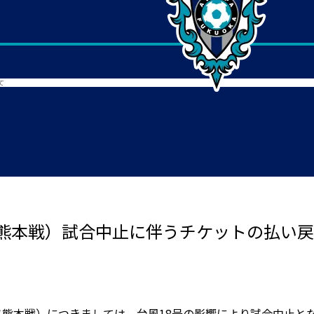
て
ソ熊本戦）試合中止に伴うチケットの払い
ソ熊本戦）につきましては、台風18号の影響により試合中止とな