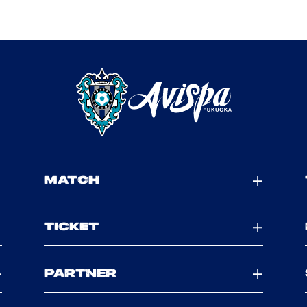
MATCH
TICKET
PARTNER