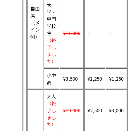
大
自由
学・
席
専門
（メ
学校
イン
生
¥11,000
–
–
側）
（終
了し
まし
た）
小中
¥3,500
¥1,250
¥1,250
高
大人
（終
了し
¥20,000
¥2,500
¥3,000
まし
た）