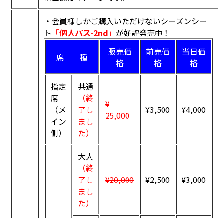
・会員様しかご購入いただけないシーズンシー
ト
「個人パス-2nd」
が好評発売中！
販売価
前売価
当日価
席 種
格
格
格
指定
共通
席
（終
¥
（メ
了し
¥3,500
¥4,000
25,000
イン
まし
側）
た）
大人
（終
了し
¥20,000
¥2,500
¥3,000
まし
た）