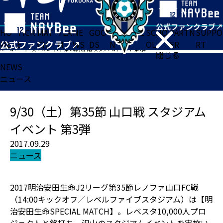
HO
TICK
MAT
TEA
NE
GOO
FA
ACADE
SCHO
PARTN
SUPPO
ME
ET
CH
M
WS
DS
N
MY
OL
ER
RT
ホーム
>
ニュース
>
9/30（土）第35節 山口戦 スタジアムイベント 第3弾
閉じる
NEWS
ニュース
9/30（土）第35節 山口戦 スタジアム
イベント 第3弾
2017.09.29
ニュース
2017明治安田生命J2リーグ第35節レノファ山口FC戦
（14:00キックオフ／レベルファイブスタジアム）は【明
治安田生命SPECIAL MATCH】。レベスタ10,000人プロ