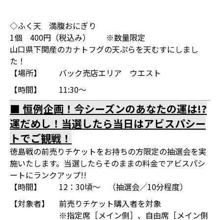
◇ふく天 満腹おにぎり
1個 400円（税込み） ※数量限定
山口県下関産のカナトフグの天ぷらを天むすにしまし
た！
【場所】
バック売店エリア ウエスト
【時間】
11:30～
■ 恒例企画！今シーズンのあなたの運は!?
運だめし！当選したら当日はアビスパシー
トでご観戦！
徳島戦の前売りチケットをお持ちの方限定の抽選会を実
施いたします。当選したらそのままの料金でアビスパシ
ートにランクアップ!!
【時間】
12：30頃～ （抽選会／10分程度）
【対象者】
前売りチケット購入者を対象
※指定席［メイン側］、自由席［メイン側