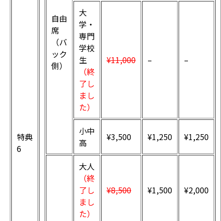
大
自由
学・
席
専門
（バ
学校
ック
生
¥11,000
–
–
側）
（終
了し
まし
た）
小中
特典
¥3,500
¥1,250
¥1,250
高
6
大人
（終
了し
¥8,500
¥1,500
¥2,000
まし
た）