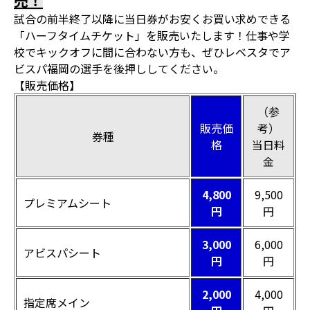
売！
試合の前半終了以降に当日券がお安くお買い求めできる
「ハーフタイムチケット」を販売いたします！仕事や学
校でキックオフに間に合わない方も、ぜひレベスタでア
ビスパ福岡の選手を後押ししてください。
【販売価格】
（参
販売価
考）
券種
格
当日料
金
4,800
9,500
プレミアムシート
円
円
3,000
6,000
アビスパシート
円
円
2,000
4,000
指定席メイン