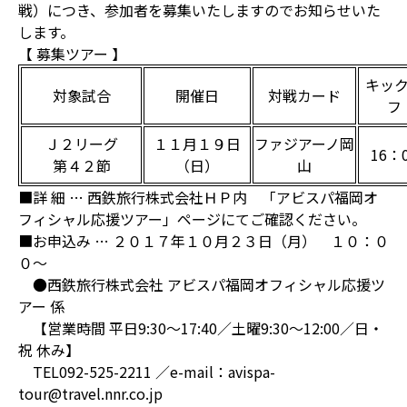
戦）につき、参加者を募集いたしますのでお知らせいた
します。
【 募集ツアー 】
キッ
対象試合
開催日
対戦カード
フ
Ｊ２リーグ
１１月１９日
ファジアーノ岡
16：
第４２節
（日）
山
■詳 細 … 西鉄旅行株式会社ＨＰ内 「アビスパ福岡オ
フィシャル応援ツアー」ページにてご確認ください。
■お申込み … ２０１７年１０月２３日（月） １０：０
０～
●西鉄旅行株式会社 アビスパ福岡オフィシャル応援ツ
アー 係
【営業時間 平日9:30～17:40／土曜9:30～12:00／日・
祝 休み】
TEL092-525-2211 ／e-mail：avispa-
tour@travel.nnr.co.jp