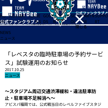
HO
TICK
MAT
TEA
NE
GOO
FA
ACADE
SCHO
PARTN
SUPPO
ME
ET
CH
M
WS
DS
N
MY
OL
ER
RT
ホーム
>
ニュース
>
「レベスタの臨時駐車場の予約サービス」試験運用のお知らせ
閉じる
NEWS
ニュース
「レベスタの臨時駐車場の予約サービ
ス」試験運用のお知らせ
2017.10.25
ニュース
～スタジアム周辺交通渋滞緩和・違法駐車防
止・駐車場不足解消へ～
アビスパ福岡では、公式戦当日のレベルファイブスタジ