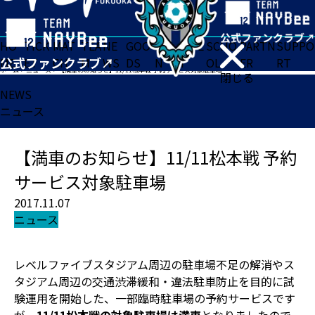
HO
TICK
MAT
TEA
NE
GOO
FA
ACADE
SCHO
PARTN
SUPPO
ME
ET
CH
M
WS
DS
N
MY
OL
ER
RT
ホーム
>
ニュース
>
【満車のお知らせ】11/11松本戦 予約サービス対象駐車場
閉じる
NEWS
ニュース
【満車のお知らせ】11/11松本戦 予約
サービス対象駐車場
2017.11.07
ニュース
レベルファイブスタジアム周辺の駐車場不足の解消やス
タジアム周辺の交通渋滞緩和・違法駐車防止を目的に試
験運用を開始した、一部臨時駐車場の予約サービスです