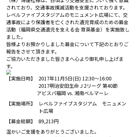
（株）博運社様は、日頃より交通安全について強く意識
されており、交通事故撲滅活動を支援されております。
レベルファイブスタジアムのモニュメント広場にて、交
通事故により保護者を亡くされた遺児育成のための募金
活動（福岡県交通遺児を支える会 育英基金）を実施致し
ました。
皆様よりお預かりしました募金について下記のとおりご
報告をさせて頂きます。
ご協力いただきました皆さまへ心より御礼申し上げま
す。
【実施日時】
2017年11月5日(日) 12:30～16:00
2017明治安田生命Ｊ2リーグ 第40節
アビスパ福岡 vs. 湘南ベルマーレ
【実施場所】
レベルファイブスタジアム モニュメン
ト広場
【募金総額】
89,213円
温かいご支援をありがとうございました。