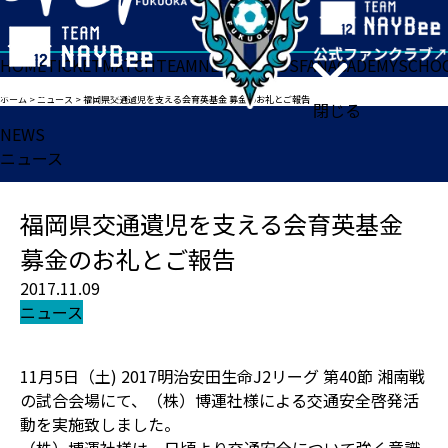
HOME
TICKET
MATCH
TEAM
NEWS
GOODS
FAN
ACADEMY
SCHO
ホーム
>
ニュース
>
福岡県交通遺児を支える会育英基金 募金のお礼とご報告
閉じる
NEWS
ニュース
福岡県交通遺児を支える会育英基金
募金のお礼とご報告
2017.11.09
ニュース
11月5日（土) 2017明治安田生命J2リーグ 第40節 湘南戦
の試合会場にて、（株）博運社様による交通安全啓発活
動を実施致しました。