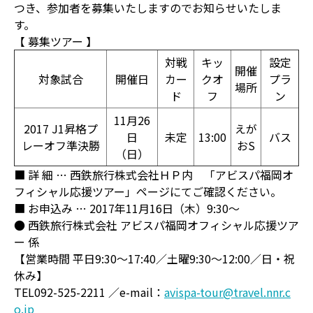
つき、参加者を募集いたしますのでお知らせいたしま
す。
【 募集ツアー 】
対戦
キッ
設定
開催
対象試合
開催日
カー
クオ
プラ
場所
ド
フ
ン
11月26
2017 J1昇格プ
えが
日
未定
13:00
バス
レーオフ準決勝
おS
（日）
■ 詳 細 … 西鉄旅行株式会社ＨＰ内 「アビスパ福岡オ
フィシャル応援ツアー」ページにてご確認ください。
■ お申込み … 2017年11月16日（木）9:30～
● 西鉄旅行株式会社 アビスパ福岡オフィシャル応援ツア
ー 係
【営業時間 平日9:30～17:40／土曜9:30～12:00／日・祝
休み】
TEL092-525-2211 ／e-mail：
avispa-tour@travel.nnr.c
o.jp