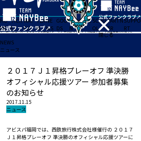
HO
TICK
MAT
TEA
NE
GOO
FA
ACADE
SCHO
PARTN
SUPPO
ME
ET
CH
M
WS
DS
N
MY
OL
ER
RT
ホーム
>
ニュース
>
２０１７Ｊ１昇格プレーオフ 準決勝 オフィシャル応援ツアー 参加者募集のお知らせ
閉じる
NEWS
ニュース
２０１７Ｊ１昇格プレーオフ 準決勝
オフィシャル応援ツアー 参加者募集
のお知らせ
2017.11.15
ニュース
アビスパ福岡では、西鉄旅行株式会社様催行の ２０１７
Ｊ１昇格プレーオフ 準決勝のオフィシャル応援ツアーに