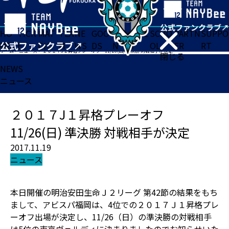
HO
TICK
MAT
TEA
NE
GOO
FA
ACADE
SCHO
PARTN
SUPPO
ME
ET
CH
M
WS
DS
N
MY
OL
ER
RT
ホーム
>
ニュース
>
２０１７J１昇格プレーオフ 11/26(日) 準決勝 対戦相手が決定
閉じる
NEWS
ニュース
２０１７J１昇格プレーオフ
11/26(日) 準決勝 対戦相手が決定
2017.11.19
ニュース
本日開催の明治安田生命Ｊ２リーグ 第42節の結果をもち
まして、アビスパ福岡は、4位での２０１７Ｊ１昇格プレ
ーオフ出場が決定し、11/26（日）の準決勝の対戦相手