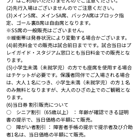
プ）はご利用いただけませんのでご注意ください。
(2)先行入場はございませんのでご注意ください。
(3)メインS席、メインSA席、バックA席はブロック指
定、ゴール裏B席は自由席となります。
※SS席の一般販売はございません。
※緩衝帯は発券状況により変動する場合かございます。
(4)前売料金での販売は試合前日までです。試合当日はプ
レイガイド・スタジアム窓口とも当日料金での販売とな
ります。
(5)小学生未満（未就学児）の方でも座席を使用する場合
はチケットが必要です。保護者同伴でご入場される場合
は、大人１名につき、小学生未満（未就学児）の方１名
のみ無料となりますが、大人のひざの上でのご観戦とな
ります。
(6)当日券 割引販売について
○ シニア割引（65歳以上） ： 年齢が確認できる証明
書の提示で、当日価格の半額にて販売。
○ 障がい者割引 ： 障害者手帳の提示で提示者及び介助
者1名は、当日価格の半額にて販売。