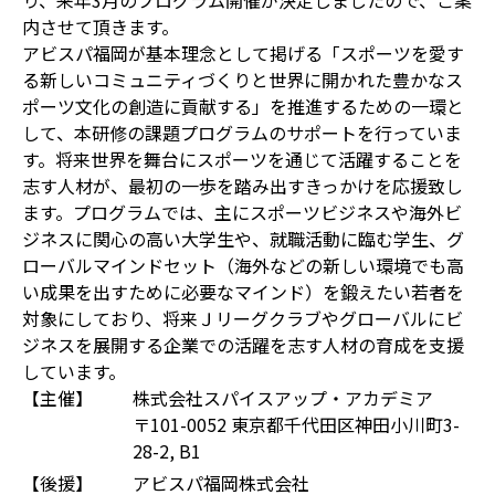
り、来年3月のプログラム開催が決定しましたので、ご案
内させて頂きます。
アビスパ福岡が基本理念として掲げる「スポーツを愛す
る新しいコミュニティづくりと世界に開かれた豊かなス
ポーツ文化の創造に貢献する」を推進するための一環と
して、本研修の課題プログラムのサポートを行っていま
す。将来世界を舞台にスポーツを通じて活躍することを
志す人材が、最初の一歩を踏み出すきっかけを応援致し
ます。プログラムでは、主にスポーツビジネスや海外ビ
ジネスに関心の高い大学生や、就職活動に臨む学生、グ
ローバルマインドセット（海外などの新しい環境でも高
い成果を出すために必要なマインド）を鍛えたい若者を
対象にしており、将来Ｊリーグクラブやグローバルにビ
ジネスを展開する企業での活躍を志す人材の育成を支援
しています。
【主催】
株式会社スパイスアップ・アカデミア
〒101-0052 東京都千代田区神田小川町3-
28-2, B1
【後援】
アビスパ福岡株式会社