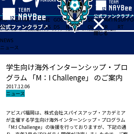
HO
TICK
MAT
TEA
NE
GOO
FA
ACADE
SCHO
PARTN
SUPPO
ME
ET
CH
M
WS
DS
N
MY
OL
ER
RT
ホーム
>
ニュース
>
学生向け海外インターンシップ・プログラム 「M：I Challenge」 のご案内
閉じる
NEWS
ニュース
学生向け海外インターンシップ・プロ
グラム 「M：I Challenge」 のご案内
2017.12.06
ニュース
アビスパ福岡は、株式会社スパイスアップ・アカデミア
が主催する学生向け海外インターンシップ・プログラム
「M:I Challenge」の後援を行っておりますが、下記の通