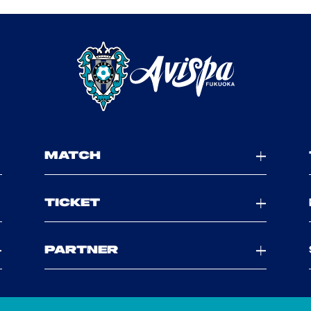
MATCH
TICKET
PARTNER