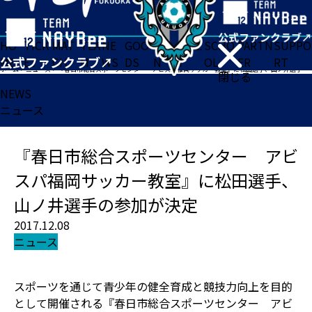
HO
TICK
MAT
TEA
NE
GOO
FA
ACADE
SCHO
PARTN
SUPPO
ME
ET
CH
M
WS
DS
N
MY
OL
ER
RT
ホーム
>
ニュース
>
『春日市総合スポーツセンター アビスパ福岡サッカー教室』に松田選手、山ノ井選手の参加が決定
閉じる
NEWS
ニュース
『春日市総合スポーツセンター アビ
スパ福岡サッカー教室』に松田選手、
山ノ井選手の参加が決定
2017.12.08
ニュース
スポーツを通じて青少年の健全育成と競技力向上を目的
として開催される『春日市総合スポーツセンター アビ