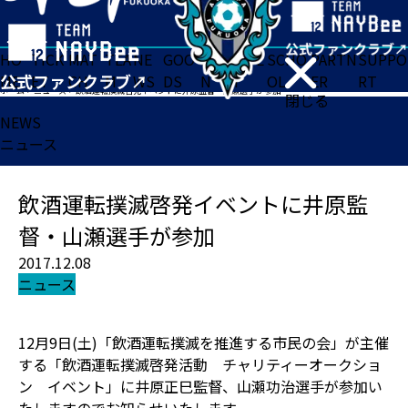
HO
TICK
MAT
TEA
NE
GOO
FA
ACADE
SCHO
PARTN
SUPPO
ME
ET
CH
M
WS
DS
N
MY
OL
ER
RT
ホーム
>
ニュース
>
飲酒運転撲滅啓発イベントに井原監督・山瀬選手が参加
閉じる
NEWS
ニュース
飲酒運転撲滅啓発イベントに井原監
督・山瀬選手が参加
2017.12.08
ニュース
12月9日(土)「飲酒運転撲滅を推進する市民の会」が主催
する「飲酒運転撲滅啓発活動 チャリティーオークショ
ン イベント」に井原正巳監督、山瀬功治選手が参加い