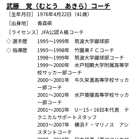
武藤 覚（むとう あきら）コーチ
［生年月日］
1976年4月22日（41歳）
［出身地］
青森県
［ライセンス］
JFA公認Ａ級コーチ
◇ 選手歴
1995～1999年 筑波大学蹴球部
◇ 指導歴
1995～1998年 竹園東ＦＣコーチ
1998～1999年 筑波大学蹴球部コーチ
1999～2000年 水戸短期大学附属高等学
校サッカー部コーチ
2000～2001年 牛久栄進高等学校サッカ
ー部コーチ
2001～2002年 水戸葵陵高等学校サッカ
ー部コーチ
2001～2002年 U－15・16日本代表 テ
クニカルサポートスタッフ
2003～2007年 横浜Ｆ・マリノス アシ
スタントコーチ