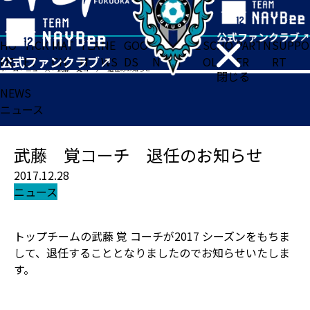
HO
TICK
MAT
TEA
NE
GOO
FA
ACADE
SCHO
PARTN
SUPPO
ME
ET
CH
M
WS
DS
N
MY
OL
ER
RT
ホーム
>
ニュース
>
武藤 覚コーチ 退任のお知らせ
閉じる
NEWS
ニュース
武藤 覚コーチ 退任のお知らせ
2017.12.28
ニュース
トップチームの武藤 覚 コーチが2017 シーズンをもちま
して、退任することとなりましたのでお知らせいたしま
す。