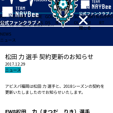
HO
TICK
MAT
TEA
NE
GOO
FA
ACADE
SCHO
PARTN
SUPPO
ME
ET
CH
M
WS
DS
N
MY
OL
ER
RT
ホーム
>
ニュース
>
松田 力 選手 契約更新のお知らせ
閉じる
NEWS
ニュース
松田 力 選手 契約更新のお知らせ
2017.12.29
ニュース
アビスパ福岡は松田 力 選手と、2018シーズンの契約を
更新いたしましたのでお知らせいたします。
FW8松田 力（まつだ りき）選手