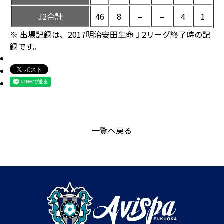
J2合計
46
8
–
–
4
1
※ 出場記録は、2017明治安田生命Ｊ2リーグ終了時の記
録です。
一覧へ戻る