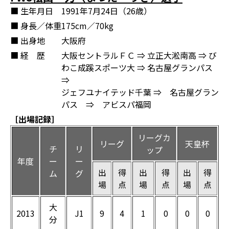
■ 生年月日
1991年7月24日（26歳）
■ 身長／体重
175cm／70kg
■ 出身地
大阪府
■ 経 歴
大阪セントラルＦＣ ⇒ 立正大淞南高 ⇒ び
わこ成蹊スポーツ大 ⇒ 名古屋グランパス
⇒
ジェフユナイテッド千葉 ⇒ 名古屋グラン
パス ⇒ アビスパ福岡
［出場記録］
リーグカ
リーグ
天皇杯
チ
リ
ップ
年度
ー
ー
出
得
出
得
出
得
ム
グ
場
点
場
点
場
点
大
2013
J1
9
4
1
0
0
0
分