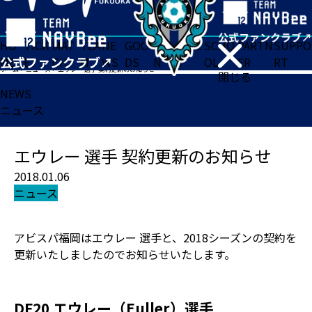
HO
TICK
MAT
TEA
NE
GOO
FA
ACADE
SCHO
PARTN
SUPPO
ME
ET
CH
M
WS
DS
N
MY
OL
ER
RT
ホーム
>
ニュース
>
エウレー 選手 契約更新のお知らせ
閉じる
NEWS
ニュース
エウレー 選手 契約更新のお知らせ
2018.01.06
ニュース
アビスパ福岡はエウレー 選手と、2018シーズンの契約を
更新いたしましたのでお知らせいたします。
DF20 エウレー（Euller）選手