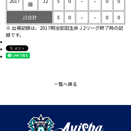
2017
J2
5
0
–
–
0
0
岡
J2合計
5
0
–
–
0
0
※ 出場記録は、2017明治安田生命Ｊ2リーグ終了時の記
録です。
一覧へ戻る