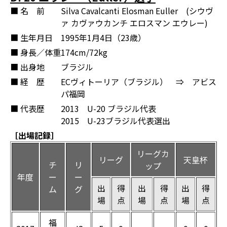
■ 名 前
Silva Cavalcanti Elosman Euller (シウヴ
ァ カヴァウカンチ エロスマン エウレー)
■ 生年月日
1995年1月4日（23歳）
■ 身長／体重
174cm/72kg
■ 出身地
ブラジル
■ 経 歴
ECヴィトーリア（ブラジル） ⇒ アビス
パ福岡
■ 代表歴
2013 U-20 ブラジル代表
2015 U-23ブラジル代表選出
［出場記録］
リーグカ
リーグ
天皇杯
チ
リ
ップ
年度
ー
ー
出
得
出
得
出
得
ム
グ
場
点
場
点
場
点
福