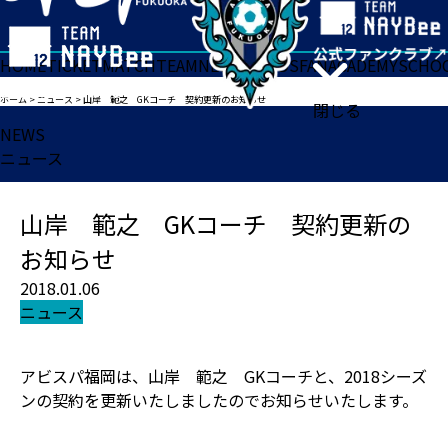
HOME
TICKET
MATCH
TEAM
NEWS
GOODS
FAN
ACADEMY
SCHO
ホーム
>
ニュース
>
山岸 範之 GKコーチ 契約更新のお知らせ
閉じる
NEWS
ニュース
山岸 範之 GKコーチ 契約更新の
お知らせ
2018.01.06
ニュース
アビスパ福岡は、山岸 範之 GKコーチと、2018シーズ
ンの契約を更新いたしましたのでお知らせいたします。