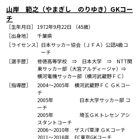
山岸 範之（やまぎし のりゆき）GKコー
チ
［生年月日］
1972年9月22日 （45歳）
［出身地］
千葉県
［ライセンス］
日本サッカー協会（ＪＦＡ）公認A級コ
ーチ
［選手歴］
修徳高等学校 ⇒ 日本大学 ⇒ NTT関
東サッカー部（大宮アルディージャ）⇒
横河電機サッカー部（横河武蔵野ＦＣ）
［指導歴］
2004～2005年 横河武蔵野ＦＣ ＧＫコー
チ
2005年 日本大学サッカー部 コ
ーチ
2005年 埼玉ＧＫトレセン アシ
スタントコーチ
2006～2010年 ザスパ草津 ＧＫコーチ
2011～2016年 FC東京GKコーチ