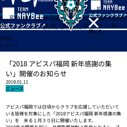
HO
TICK
MAT
TEA
NE
GOO
FA
ACADE
SCHO
PARTN
SUPPO
ME
ET
CH
M
WS
DS
N
MY
OL
ER
RT
ホーム
>
ニュース
>
「2018 アビスパ福岡 新年感謝の集い」開催のお知らせ
閉じる
NEWS
ニュース
「2018 アビスパ福岡 新年感謝の集
い」開催のお知らせ
2018.01.11
ニュース
アビスパ福岡では日頃からクラブを応援していただいて
いる皆様を対象にした「2018アビスパ福岡 新年感謝の集
い」を 来る１月３０日に開催いたします。