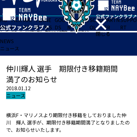
HO
TICK
MAT
TEA
NE
GOO
FA
ACADE
SCHO
PARTN
SUPPO
ME
ET
CH
M
WS
DS
N
MY
OL
ER
RT
ホーム
>
ニュース
>
仲川輝人 選手 期限付き移籍期間 満了のお知らせ
閉じる
NEWS
ニュース
仲川輝人 選手 期限付き移籍期間
満了のお知らせ
2018.01.12
ニュース
横浜F・マリノスより期限付き移籍をしておりました仲
川 輝人 選手が、期限付き移籍期間満了となりましたの
で、お知らせいたします。