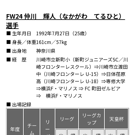
FW24 仲川 輝人（なかがわ てるひと）
選手
■ 生年月日
1992年7月27日（25歳）
■ 身長／体重
161cm／57kg
■ 出身地
神奈川県
■ 経 歴
川崎市立新町小（新町ジュニアーズSC／川
崎フロンターレスクール）⇒川崎市立渡田
中（川崎フロンターレ U-15）⇒日体荏原
高（川崎フロンターレ U-18）⇒専修大学
⇒横浜F・マリノス ⇒ FC 町田ゼルビア
⇒ 横浜F・マリノス
■ 出場記録
リーグカ
リーグ
天皇杯
リ
ップ
チー
年度
ー
ム