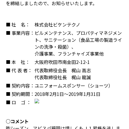
を締結しましたので、お知らせいたします。
■ 社 名：
株式会社ビケンテクノ
■ 事業内容：
ビルメンテナンス、プロパティマネジメン
ト、サニテーション（食品工場の製造ライ
ンの洗浄・殺菌）、
介護事業、フランチャイズ事業他
■ 本 社：
大阪府吹田市南金田2-12-1
■ 代 表 者：
代表取締役会長 梶山 高志
代表取締役社長 梶山 龍誠
■ 契約内容：
ユニフォームスポンサー（ショーツ）
■ 契約期間：
2018年2月1日～2019年1月31日
■ ロ ゴ ：
○コメント
昨シーズン、アビスパ福岡は惜しくもＪ１昇格を逃しま