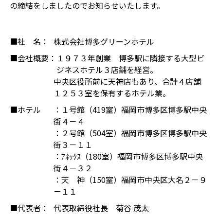
の締結をしましたのでお知らせいたします。
■社 名：
株式会社博多グリーンホテル
■会社概要：
１９７３年創業 博多駅に隣接する大型ビ
ジネスホテル３店舗を経営。
中央区役所前に天神店もあり、合計４店舗
１２５３室を保有するホテル業。
■ホテル
：１号館（419室）福岡市博多区博多駅中央
街４－４
：２号館（504室）福岡市博多区博多駅中央
街３－１１
：ｱﾈｯｸｽ（180室）福岡市博多区博多駅中央
街４－３２
：天 神（150室）福岡市中央区大名２－９
－１１
■代表者：
代表取締役社長 菊谷 茂太