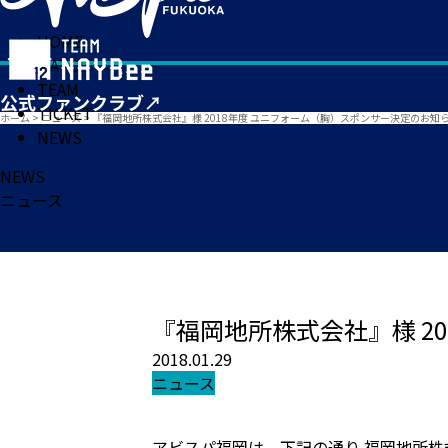
HOME
MATCH
TEAM
TICKET
ホーム
>
ニュース
>
『福岡地所株式会社』様 2018年度 ユニフォーム（胸）スポンサー決定のお知
NEWS
NEWS
ニュース
『福岡地所株式会社』様 2
2018.01.29
ニュース
アビスパ福岡は、下記の通り 福岡地所株