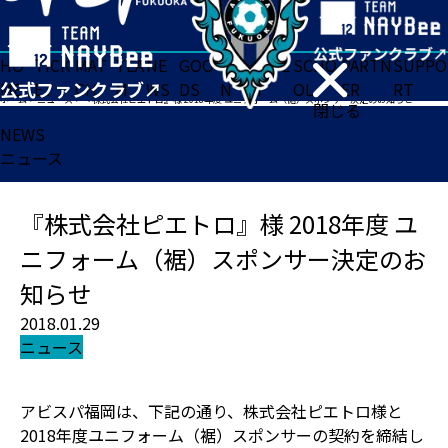
HO
TICK
MAT
TEA
NE
GOO
FA
ACADE
SCHO
PARTN
SUPPO
ME
ET
CH
M
WS
DS
N
MY
OL
ER
RT
ホーム
>
ニュース
>
『株式会社ピエトロ』様 2018年度 ユニフォーム（裾）スポンサー決定のお知らせ
閉じる
NEWS
ニュース
『株式会社ピエトロ』様 2018年度 ユ
ニフォーム（裾）スポンサー決定のお
知らせ
2018.01.29
ニュース
アビスパ福岡は、下記の通り、株式会社ピエトロ様と
2018年度ユニフォーム（裾）スポンサーの契約を締結し