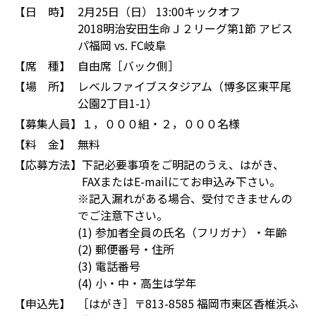
【日 時】
2月25日（日） 13:00キックオフ
2018明治安田生命Ｊ２リーグ第1節 アビス
パ福岡 vs. FC岐阜
【席 種】
自由席［バック側］
【場 所】
レベルファイブスタジアム（博多区東平尾
公園2丁目1-1）
【募集人員】
１，０００組・２，０００名様
【料 金】
無料
【応募方法】
下記必要事項をご明記のうえ、はがき、
FAXまたはE-mailにてお申込み下さい。
※記入漏れがある場合、受付できませんの
でご注意下さい。
(1) 参加者全員の氏名（フリガナ）・年齢
(2) 郵便番号・住所
(3) 電話番号
(4) 小・中・高生は学年
【申込先】
［はがき］〒813-8585 福岡市東区香椎浜ふ