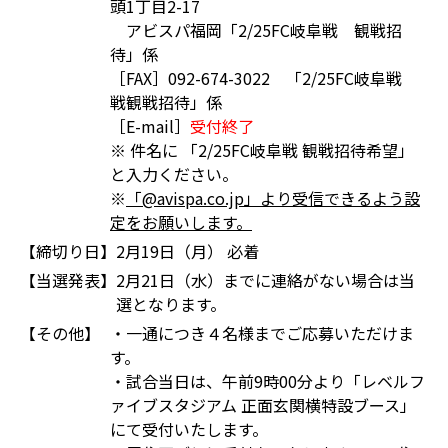
頭1丁目2-17
アビスパ福岡「2/25FC岐阜戦 観戦招
待」係
［FAX］092-674-3022 「2/25FC岐阜戦
戦観戦招待」係
［E-mail］
受付終了
※ 件名に 「2/25FC岐阜戦 観戦招待希望」
と入力ください。
※
「@avispa.co.jp」より受信できるよう設
定をお願いします。
【締切り日】
2月19日（月） 必着
【当選発表】
2月21日（水）までに連絡がない場合は当
選となります。
【その他】
・一通につき４名様までご応募いただけま
す。
・試合当日は、午前9時00分より「レベルフ
ァイブスタジアム 正面玄関横特設ブース」
にて受付いたします。