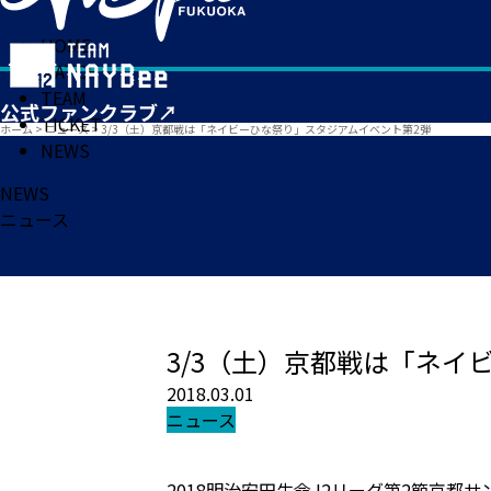
HOME
MATCH
TEAM
TICKET
ホーム
>
ニュース
>
3/3（土）京都戦は「ネイビーひな祭り」スタジアムイベント第2弾
NEWS
NEWS
ニュース
3/3（土）京都戦は「ネイ
2018.03.01
ニュース
2018明治安田生命J2リーグ第2節京都サ