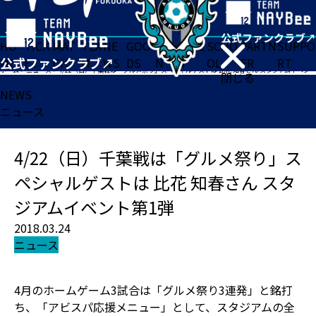
HO
TICK
MAT
TEA
NE
GOO
FA
ACADE
SCHO
PARTN
SUPPO
ME
ET
CH
M
WS
DS
N
MY
OL
ER
RT
ホーム
>
ニュース
>
4/22（日）千葉戦は「グルメ祭り」スペシャルゲストは 比花 知春さん スタジアムイベント第1弾
閉じる
NEWS
ニュース
4/22（日）千葉戦は「グルメ祭り」ス
ペシャルゲストは 比花 知春さん スタ
ジアムイベント第1弾
2018.03.24
ニュース
4月のホームゲーム3試合は「グルメ祭り3連発」と銘打
ち、「アビスパ応援メニュー」として、スタジアムの全