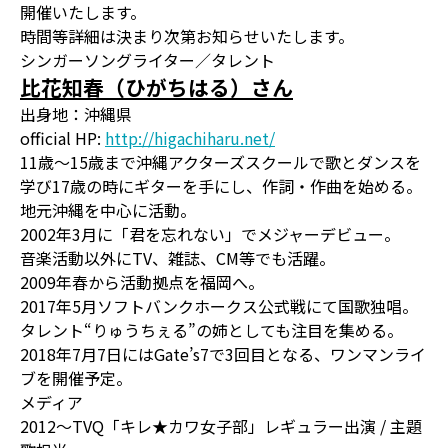
開催いたします。
時間等詳細は決まり次第お知らせいたします。
シンガーソングライター／タレント
比花知春（ひがちはる）さん
出身地：沖縄県
official HP:
http://higachiharu.net/
11歳〜15歳まで沖縄アクターズスクールで歌とダンスを
学び17歳の時にギターを手にし、作詞・作曲を始める。
地元沖縄を中心に活動。
2002年3月に「君を忘れない」でメジャーデビュー。
音楽活動以外にTV、雑誌、CM等でも活躍。
2009年春から活動拠点を福岡へ。
2017年5月ソフトバンクホークス公式戦にて国歌独唱。
タレント“りゅうちぇる”の姉としても注目を集める。
2018年7月7日にはGate’s7で3回目となる、ワンマンライ
ブを開催予定。
メディア
2012～TVQ「キレ★カワ女子部」レギュラー出演 / 主題