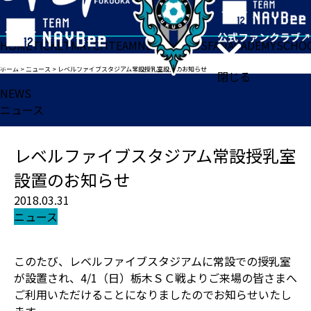
HOME
TICKET
MATCH
TEAM
NEWS
GOODS
FAN
ACADEMY
SCHO
ホーム
>
ニュース
>
レベルファイブスタジアム常設授乳室設置のお知らせ
閉じる
NEWS
ニュース
レベルファイブスタジアム常設授乳室
設置のお知らせ
2018.03.31
ニュース
このたび、レベルファイブスタジアムに常設での授乳室
が設置され、4/1（日）栃木ＳＣ戦よりご来場の皆さまへ
ご利用いただけることになりましたのでお知らせいたし