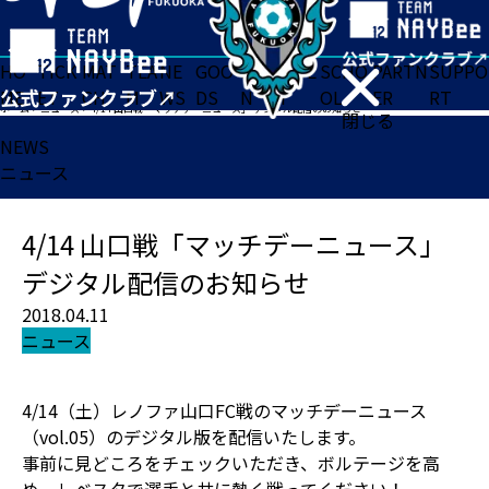
HO
TICK
MAT
TEA
NE
GOO
FA
ACADE
SCHO
PARTN
SUPPO
ME
ET
CH
M
WS
DS
N
MY
OL
ER
RT
ホーム
>
ニュース
>
4/14 山口戦「マッチデーニュース」 デジタル配信のお知らせ
閉じる
NEWS
ニュース
4/14 山口戦「マッチデーニュース」
デジタル配信のお知らせ
2018.04.11
ニュース
4/14（土）レノファ山口FC戦のマッチデーニュース
（vol.05）のデジタル版を配信いたします。
事前に見どころをチェックいただき、ボルテージを高