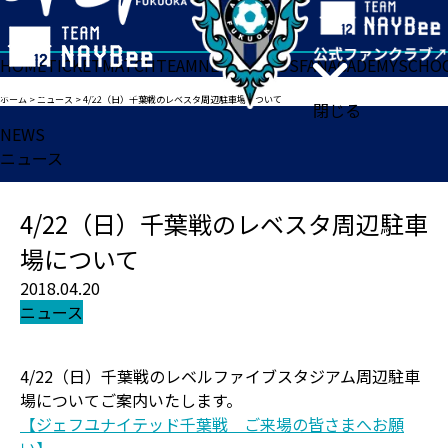
HOME
TICKET
MATCH
TEAM
NEWS
GOODS
FAN
ACADEMY
SCHO
ホーム
>
ニュース
>
4/22（日）千葉戦のレベスタ周辺駐車場について
閉じる
NEWS
ニュース
4/22（日）千葉戦のレベスタ周辺駐車
場について
2018.04.20
ニュース
4/22（日）千葉戦のレベルファイブスタジアム周辺駐車
場についてご案内いたします。
【ジェフユナイテッド千葉戦 ご来場の皆さまへお願