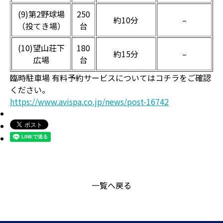
(9)第2野球場
250
約10分
–
（投てき場）
台
(10)望山荘下
180
約15分
–
広場
台
臨時駐車場 有料予約サービスについてはコチラをご確認
ください。
https://www.avispa.co.jp/news/post-16742
一覧へ戻る