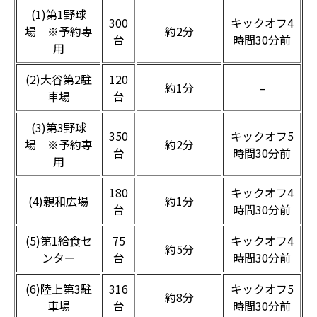
(1)第1野球
300
キックオフ4
場 ※予約専
約2分
台
時間30分前
用
(2)大谷第2駐
120
約1分
–
車場
台
(3)第3野球
350
キックオフ5
場 ※予約専
約2分
台
時間30分前
用
180
キックオフ4
(4)親和広場
約1分
台
時間30分前
(5)第1給食セ
75
キックオフ4
約5分
ンター
台
時間30分前
(6)陸上第3駐
316
キックオフ5
約8分
車場
台
時間30分前