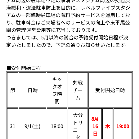
アム周辺の駐車場不足の解消やスタジアム周辺の交通渋
滞緩和・違法駐車防止を目的に、レベルファイブスタジ
アムの一部臨時駐車場の有料予約サービスを運用してお
り、駐車料金はご来場者へのサービスの向上や東平尾公
園の管理運営費用等に充当しております。
つきましては、5月以降の試合の予約受付開始日程が決
定いたしましたので、下記の通りお知らせいたします。
■受付開始日程
キッ
対戦
クオ
節
日時
チー
受付開始日時
フ時
ム
間
大分
8月
トリ
31
9/1(土)
18:00
16
木
19:00
ニー
日
タ