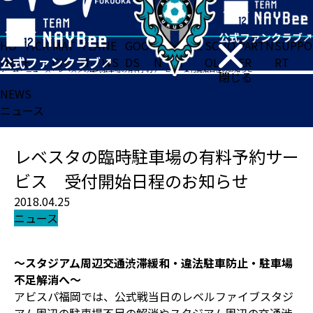
HO
TICK
MAT
TEA
NE
GOO
FA
ACADE
SCHO
PARTN
SUPPO
ME
ET
CH
M
WS
DS
N
MY
OL
ER
RT
ホーム
>
ニュース
>
レベスタの臨時駐車場の有料予約サービス 受付開始日程のお知らせ
閉じる
NEWS
ニュース
レベスタの臨時駐車場の有料予約サー
ビス 受付開始日程のお知らせ
2018.04.25
ニュース
～スタジアム周辺交通渋滞緩和・違法駐車防止・駐車場
不足解消へ～
アビスパ福岡では、公式戦当日のレベルファイブスタジ