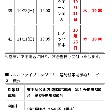
ツエ
10
ーゲ
月
39
10/28(日)
14:00
木
19:00
ン金
11
沢
日
10
ロア
月
41
11/11(日)
13:05
ッソ
木
19:00
25
熊本
日
※空車がある場合に限り、試合当日も受付いたします。
■レベルファイブスタジアム 臨時駐車場予約サービ
ス 概要
対象駐
東平尾公園内 臨時駐車場 第１野球場300
車場
台 第3野球場350台
利用料
1台1回あたり540円（税込）