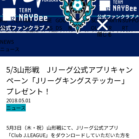
HO
TICK
MAT
TEA
NE
GOO
FA
ACADE
SCHO
PARTN
SUPPO
ME
ET
CH
M
WS
DS
N
MY
OL
ER
RT
ホーム
>
ニュース
>
5/3山形戦 Jリーグ公式アプリキャンペーン「Jリーグキングステッカー」プレゼント！
閉じる
NEWS
ニュース
5/3山形戦 Jリーグ公式アプリキャン
ペーン「Jリーグキングステッカー」
プレゼント！
2018.05.01
ニュース
5月3日（木・祝）山形戦にて、Jリーグ公式アプリ
「Club J.LEAGUE」をダウンロードしていただいた方を