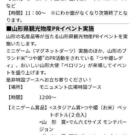
など
【時間】11：00～ ※にわか面がなくなり次第終了とな
ります。
■山形県観光物産PRイベント実施
山形の名産品等が当たる山形県観光物産PRイベントを実
施いたします。
ミニゲーム（マグネットダーツ）実施のほか、山形のブ
ランド米“つや姫”のPR活動をされている「つや姫レデ
ィ」、おいしい山形大使「ペロリン」が来場してイベン
トを盛り上げます。
是非特設ブースへお立ち寄りください！
【場所】
モニュメント広場特設ブース
【時間】
12:00～
【ミニゲーム賞品】
<スタジアム賞>つや姫（お米）ペッ
トボトル(２合入)
<山 形 賞>でん六 Eサイズ モンテバー
ジョン