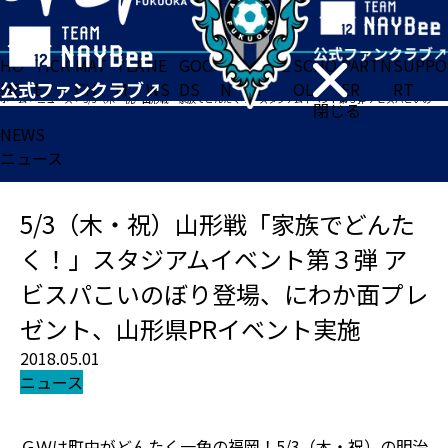
HO
TICK
MAT
TEA
NE
GOO
FA
ACADE
SCHO
PARTN
SUPPO
ME
ET
CH
M
WS
DS
N
MY
OL
ER
RT
ホーム
>
ニュース
>
5/3（木・祝）山形戦「家族でどんたく！」スタジアムイベント第３弾 アビスパこいのぼり登場、にわか面プレゼント、山形県PRイベント実施
閉じる
NEWS
ニュース
5/3（木・祝）山形戦「家族でどんた
く！」スタジアムイベント第３弾 ア
ビスパこいのぼり登場、にわか面プレ
ゼント、山形県PRイベント実施
2018.05.01
ニュース
ＧＷは町中がどんたく一色の福岡！5/3（木・祝）の明治