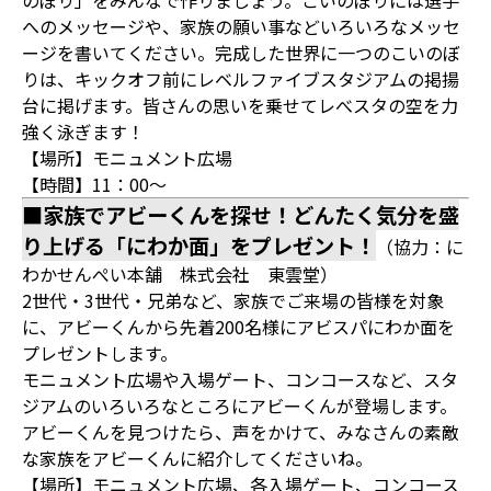
のぼり」をみんなで作りましょう。こいのぼりには選手
へのメッセージや、家族の願い事などいろいろなメッセ
ージを書いてください。完成した世界に一つのこいのぼ
りは、キックオフ前にレベルファイブスタジアムの掲揚
台に掲げます。皆さんの思いを乗せてレべスタの空を力
強く泳ぎます！
【場所】モニュメント広場
【時間】11：00～
■家族でアビーくんを探せ！どんたく気分を盛
り上げる「にわか面」をプレゼント！
（協力：に
わかせんぺい本舗 株式会社 東雲堂）
2世代・3世代・兄弟など、家族でご来場の皆様を対象
に、アビーくんから先着200名様にアビスパにわか面を
プレゼントします。
モニュメント広場や入場ゲート、コンコースなど、スタ
ジアムのいろいろなところにアビーくんが登場します。
アビーくんを見つけたら、声をかけて、みなさんの素敵
な家族をアビーくんに紹介してくださいね。
【場所】モニュメント広場、各入場ゲート、コンコース