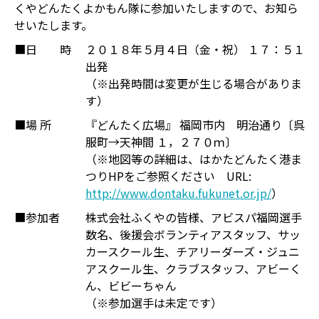
くやどんたくよかもん隊に参加いたしますので、お知ら
せいたします。
■日 時
２０１８年５月４日（金・祝） １７：５１
出発
（※出発時間は変更が生じる場合がありま
す）
■場 所
『どんたく広場』 福岡市内 明治通り〔呉
服町→天神間 １，２７０ｍ〕
（※地図等の詳細は、はかたどんたく港ま
つりHPをご参照ください URL:
http://www.dontaku.fukunet.or.jp/
）
■参加者
株式会社ふくやの皆様、アビスパ福岡選手
数名、後援会ボランティアスタッフ、サッ
カースクール生、チアリーダーズ・ジュニ
アスクール生、クラブスタッフ、アビーく
ん、ビビーちゃん
（※参加選手は未定です）