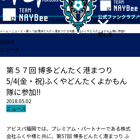
HOME
TICKET
MATCH
TEAM
NEWS
GOODS
FAN
ACADEMY
SCHO
ホーム
>
ニュース
>
第５７回 博多どんたく港まつり 5/4(金・祝)ふくやどんたくよかもん隊に参加!!
閉じる
NEWS
ニュース
第５７回 博多どんたく港まつり
5/4(金・祝)ふくやどんたくよかもん
隊に参加!!
2018.05.02
ニュース
アビスパ福岡では、プレミアム・パートナーである株式
会社ふくや様と共に、第57回 博多どんたく港まつり ふ