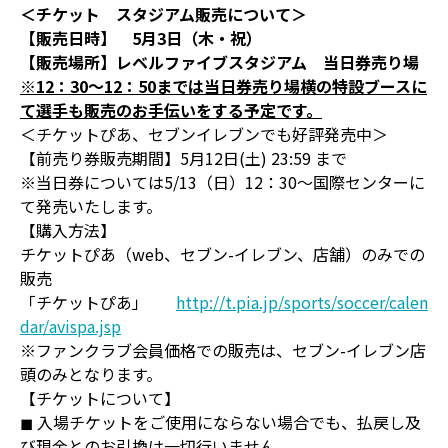
＜チケット スタジアム販売について＞
【販売日時】 5
月3
日（木・祝）
【販売場所】レベルファイブスタジアム 当日券売り場
※12
：30
～12
：50
までは当日券売り場横の特設ブースに
て選手も販売のお手伝いをする予定です。
＜チケットぴあ、セブンイレブンでも好評発売中＞
【前売り券販売期間】5月12日(土) 23:59 まで
※当日券については5/13（日）12：30～国際センターに
て発売いたします。
【購入方法】
チケットぴあ（web、セブン-イレブン、店舗）のみでの
販売
「チケットぴあ」
http://t.pia.jp/sports/soccer/calen
dar/avispa.jsp
※ファンクラブ会員価格での販売は、セブン-イレブン店
頭のみとなります。
【チケットについて】
◼ 入場チケットをご使用にならない場合でも、払戻し及
び現金とのお引換は一切行いません。