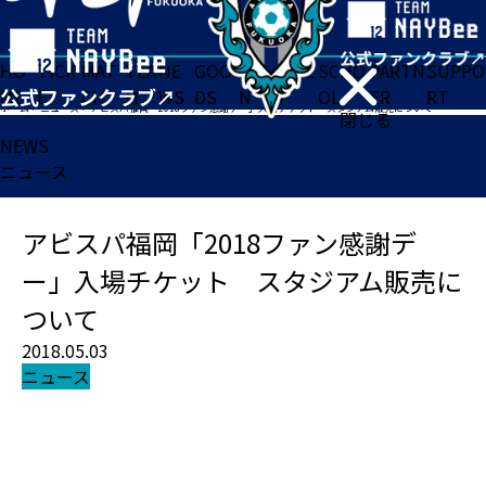
HO
TICK
MAT
TEA
NE
GOO
FA
ACADE
SCHO
PARTN
SUPPO
ME
ET
CH
M
WS
DS
N
MY
OL
ER
RT
ホーム
>
ニュース
>
アビスパ福岡「2018ファン感謝デー」入場チケット スタジアム販売について
閉じる
NEWS
ニュース
アビスパ福岡「2018ファン感謝デ
ー」入場チケット スタジアム販売に
ついて
2018.05.03
ニュース