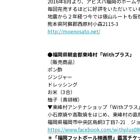
2016年8月より、アビスパ福岡のホー
毎回完売するほどに好評をいただいてい
地震から２年経つ今では俵山ルートも仮
熊本県阿蘇郡西原村小森2115-3
http://moenosato.net/
●福岡県朝倉郡東峰村「Withプラス」
〔販売商品〕
ポン酢
ジンジャー
ドレッシング
お米（3合）
柚子（青胡椒）
▼東峰村アンテナショップ「Withプラス
小石原焼や高取焼をはじめ、東峰村の直
福岡県福岡市中央区鳥飼3丁目7-21 ジ
https://www.facebook.com/withplus08
＊「福岡フットボール映画祭」鑑賞チケ