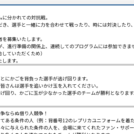
ムに分かれての対抗戦。
だき、選手と一緒に力を合わせて戦ったり、時には対決したり
者を募集いたします。
が、進行準備の関係上、連続してのプログラムには参加できま
合していただくため）
たします。
ごとにかごを背負った選手が逃げ回ります。
の皆さんは選手を追いかけ玉を入れてください。
逃げ回り、かごに玉が少なかった選手のチームが勝利となります
競争ならぬ借り人競争！
てある条件の人（例：背番号12のレプリカユニフォームを着
次々に与えられた条件の人を、会場に来てくれたファン・サポ