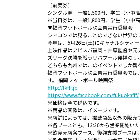
〔前売券〕
シングル券 一般1,500円、学生（小中高
※当日券は、一般1,800円、学生（小中高
▼福岡フットボール映画祭実行委員会
シネコンでは見ることのできない世界の
今年は、5月26日(土)にキャナルシティ
上映作品はアビスパ福岡・井原監督や元ア
ズリーグ決勝を戦うリバプール発祥のサポーターソ
どちらも九州ではこのイベントでしか観
福岡フットボール映画祭実行委員会では
す。 福岡フットボール映画祭
http://fkfff.jp
https://www.facebook.com/fukuokafff/
※価格は全て税込です。
※商品の画像は、イメージです。
※店舗によっては、掲載商品以外の販売
※各ブースとも、13:30から営業開始
※飲食売店各ブース、復興支援ブースは