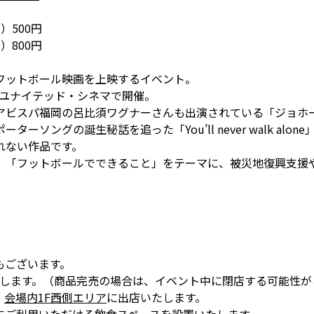
）500円
）800円
フットボール映画を上映するイベント。
ーユナイテッド・シネマで開催。
ビスパ福岡の呂比須ワグナーさんも出演されている「ジョホー
ングの誕生秘話を追った「You’ll never walk alone
れない作品です。
、「フットボールでできること」をテーマに、被災地復興支援
もございます。
いたします。（商品完売の場合は、イベント中に閉店する可能性
、
会場内1F西側エリア
に出店いたします。