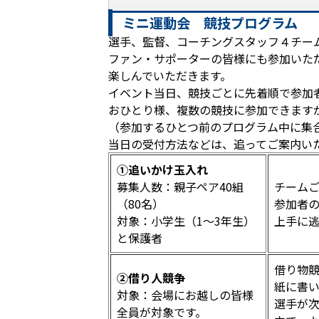
ミニ運動会 競技プログラム
選手、監督、コーチングスタッフ４チー
ファン・サポーターの皆様にも参加いた
楽しんでいただきます。
イベント当日、競技ごとに先着順で参加
おひとり様、複数の競技に参加できます
（参加するひとつ前のプログラム中に集
当日の受付方法などは、追ってご案内い
①追いかけ玉入れ
募集人数：親子ペア40組
チーム
（80名）
参加者
対象：小学生（1～3年生）
上手に
と保護者
借り物
②借り人競争
紙に書い
対象：会場にお越しの皆様
選手が
全員が対象です。