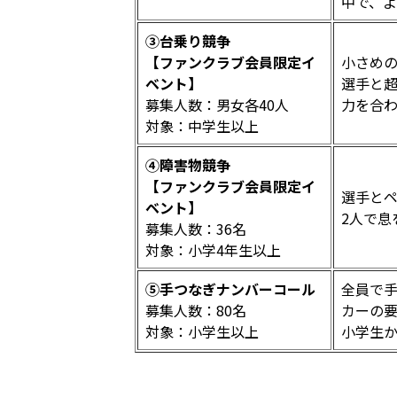
中で、
③台乗り競争
【ファンクラブ会員限定イ
小さめ
ベント】
選手と
募集人数：男女各40人
力を合
対象：中学生以上
④障害物競争
【ファンクラブ会員限定イ
選手と
ベント】
2人で息
募集人数：36名
対象：小学4年生以上
⑤手つなぎナンバーコール
全員で
募集人数：80名
カーの
対象：小学生以上
小学生