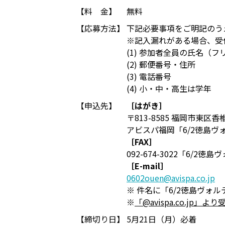
【料 金】
無料
【応募方法】
下記必要事項をご明記のうえ
※記入漏れがある場合、受
(1) 参加者全員の氏名（
(2) 郵便番号・住所
(3) 電話番号
(4) 小・中・高生は学年
【申込先】
［はがき］
〒813-8585 福岡市東区香
アビスパ福岡「6/2徳島ヴ
［FAX］
092-674-3022「6/
［E-mail］
0602ouen@avispa.co.jp
※ 件名に「6/2徳島ヴォ
※
「@avispa.co.jp
【締切り日】
5月21日（月）必着