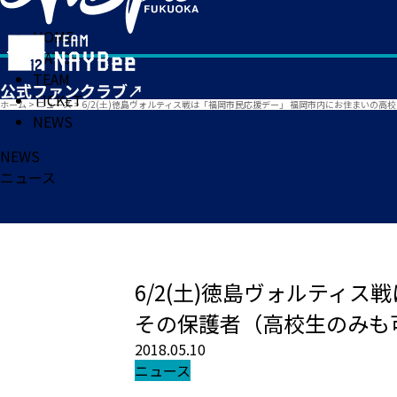
HOME
MATCH
TEAM
TICKET
ホーム
>
ニュース
>
6/2(土)徳島ヴォルティス戦は「福岡市民応援デー」 福岡市内にお住まいの高校
NEWS
NEWS
ニュース
6/2(土)徳島ヴォルティ
その保護者（高校生のみも可）
2018.05.10
ニュース