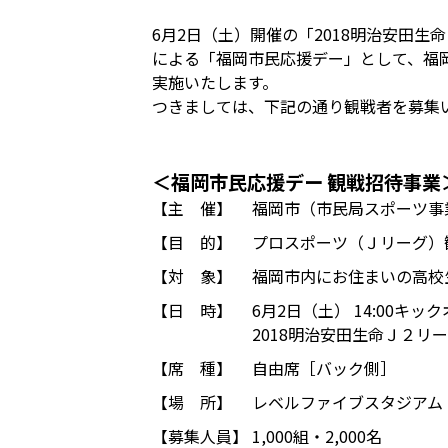
6月2日（土）開催の「2018明治安田生
による「福岡市民応援デー」として、福
実施いたします。
つきましては、下記の通り観戦者を募集
＜福岡市民応援デー 観戦招待事業
【主 催】
福岡市（市民局スポーツ事
【目 的】
プロスポーツ（Ｊリーグ）
【対 象】
福岡市内にお住まいの高校
【日 時】
6月2日（土） 14:00キッ
2018明治安田生命Ｊ２リー
【席 種】
自由席［バック側］
【場 所】
レベルファイブスタジアム（
【募集人員】
1,000組・2,000名