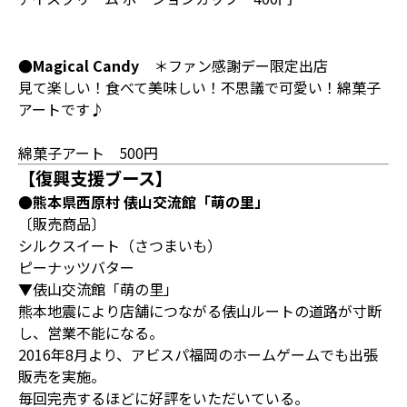
●Magical Candy
＊ファン感謝デー限定出店
見て楽しい！食べて美味しい！不思議で可愛い！綿菓子
アートです♪
綿菓子アート 500円
【復興支援ブース】
●熊本県西原村 俵山交流館「萌の里」
〔販売商品〕
シルクスイート（さつまいも）
ピーナッツバター
▼俵山交流館「萌の里」
熊本地震により店舗につながる俵山ルートの道路が寸断
し、営業不能になる。
2016年8月より、アビスパ福岡のホームゲームでも出張
販売を実施。
毎回完売するほどに好評をいただいている。