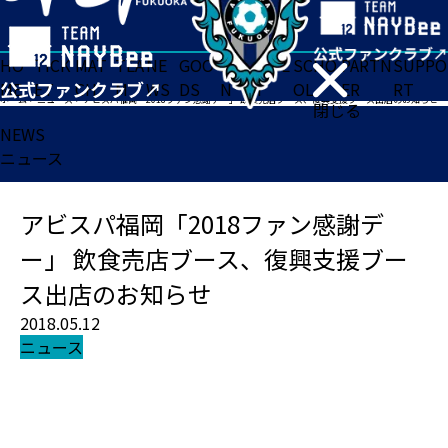
HO
TICK
MAT
TEA
NE
GOO
FA
ACADE
SCHO
PARTN
SUPPO
ME
ET
CH
M
WS
DS
N
MY
OL
ER
RT
ホーム
>
ニュース
>
アビスパ福岡「2018ファン感謝デー」 飲食売店ブース、復興支援ブース出店のお知らせ
閉じる
NEWS
ニュース
アビスパ福岡「2018ファン感謝デ
ー」 飲食売店ブース、復興支援ブー
ス出店のお知らせ
2018.05.12
ニュース