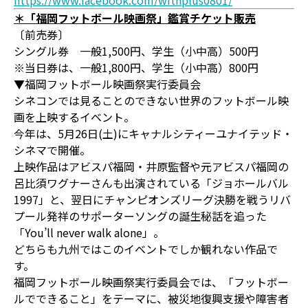
https://www.facebook.com/withplus0801/
＊「福岡フットボール映画祭」鑑賞チケット販売
〔前売券〕
シングル券 一般1,500円、学生（小中高）500円
※当日券は、一般1,800円、学生（小中高）800円
▼福岡フットボール映画祭実行委員会
シネコンでは見ることのできない世界のフットボール映
画を上映するイベント。
今年は、5月26日(土)にキャナルシティーユナイテッド・
シネマで開催。
上映作品はアビスパ福岡・井原監督や元アビスパ福岡の
呂比須ワグナーさんも出演されている「ジョホールバル
1997」と、翌日にチャンピオンズリーグ決勝を戦うリバ
プール発祥のサポーターソングの誕生秘話を追った
「You’ll never walk alone」。
どちらも九州ではこのイベントでしか観れない作品で
す。
福岡フットボール映画祭実行委員会では、「フットボー
ルでできること」をテーマに、被災地復興支援や障害者