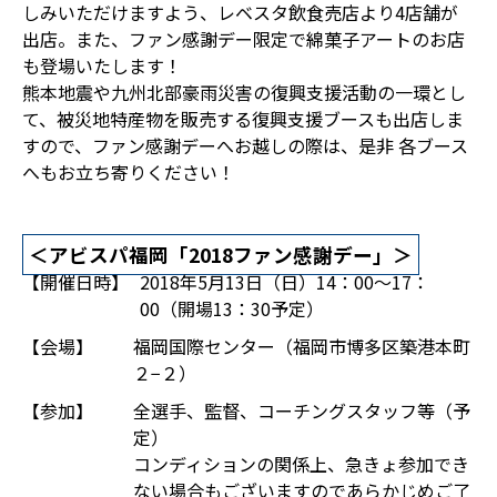
しみいただけますよう、レベスタ飲食売店より4店舗が
出店。また、ファン感謝デー限定で綿菓子アートのお店
も登場いたします！
熊本地震や九州北部豪雨災害の復興支援活動の一環とし
て、被災地特産物を販売する復興支援ブースも出店しま
すので、ファン感謝デーへお越しの際は、是非 各ブース
へもお立ち寄りください！
＜アビスパ福岡「2018ファン感謝デー」＞
【開催日時】
2018年5月13日（日）14：00～17：
00（開場13：30予定）
【会場】
福岡国際センター（福岡市博多区築港本町
２−２）
【参加】
全選手、監督、コーチングスタッフ等（予
定）
コンディションの関係上、急きょ参加でき
ない場合もございますのであらかじめご了