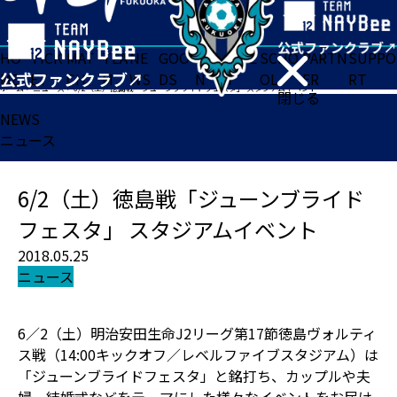
HO
TICK
MAT
TEA
NE
GOO
FA
ACADE
SCHO
PARTN
SUPPO
ME
ET
CH
M
WS
DS
N
MY
OL
ER
RT
ホーム
>
ニュース
>
6/2（土）徳島戦「ジューンブライドフェスタ」 スタジアムイベント
閉じる
NEWS
ニュース
6/2（土）徳島戦「ジューンブライド
フェスタ」 スタジアムイベント
2018.05.25
ニュース
6／2（土）明治安田生命J2リーグ第17節徳島ヴォルティ
ス戦（14:00キックオフ／レベルファイブスタジアム）は
「ジューンブライドフェスタ」と銘打ち、カップルや夫